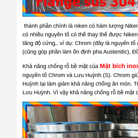
thành phần chính là niken có hàm lượng Niken t
có nhiều nguyên tố có thể thay thế được Nike
tăng độ cứng,. ví dụ: Chrom (đây là nguyên t
(cũng góp phần làm ổn định pha Austenitic), Đ
Mặt bích in
Khả năng chống rỗ bề mặt của
nguyên tố Chrom và Lưu Huỳnh (S). Chrom giúp
Huỳnh lại làm giảm khả năng chống ăn mòn. Tr
Lưu Huỳnh. Vì vậy khả năng chống rỗ bề mặt củ