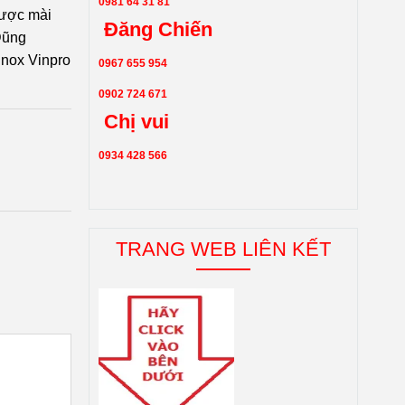
0981 64 31 81
được mài
Đăng Chiến
Dũng
inox Vinpro
0967 655 954
0902 724 671
Chị vui
0934 428 566
TRANG WEB LIÊN KẾT