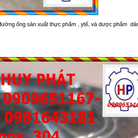
 đường ống sản xuất thực phẩm , ytế, và dược phẩm d