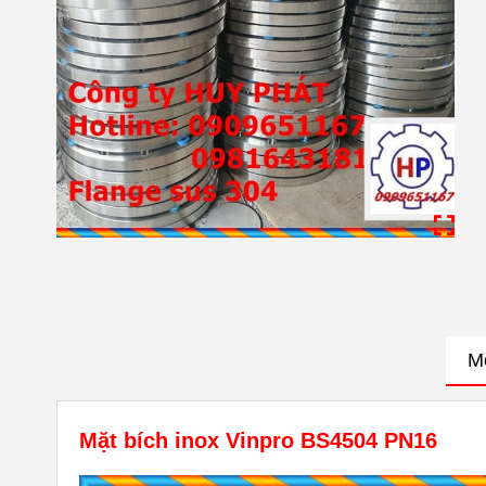
M
Mặt bích inox Vinpro BS4504 PN16