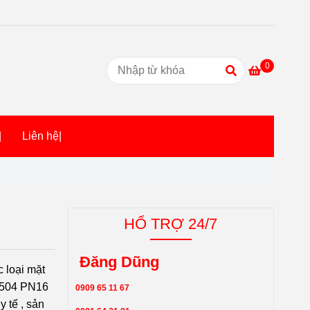
0
|
Liên hệ|
HỔ TRỢ 24/7
Đăng Dũng
 loại mặt
S4504 PN16
0909 65 11 67
 tế , sản