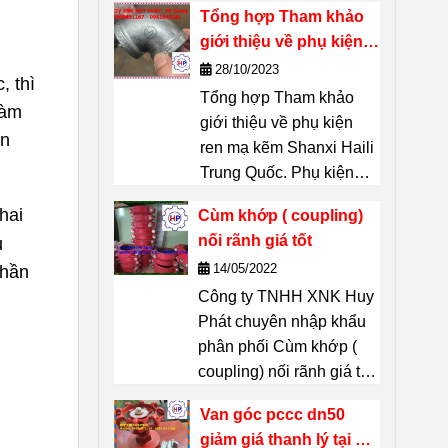
Tổng hợp Tham khảo
xuất – một thương hiệu
giới thiệu về phụ kiện
nổi tiếng của Thái Lan.
ren mạ kẽm Shanxi
28/10/2023
Chuyên dùng để
kết
, thì
Haili Trung Quốc
Tổng hợp Tham khảo
nối, phân nhánh, đổi
làm
giới thiệu về phụ kiện
hướng, chuyển cỡ
an
ren mạ kẽm Shanxi Haili
đường ống
mà không
Trung Quốc. Phụ kiện
cần hàn. Thích hợp
ren mạ kẽm Shanxi Haili
cho hệ thống đường
hai
Cùm khớp ( coupling)
là dòng phụ kiện được
ống dẫn
nước, khí nén,
nối rãnh giá tốt
u
nhiều chủ dự án tin
dầu, hơi, PCCC,
14/05/2022
phần
chọn. Không chỉ có khả
HVAC
… liên hệ :
Công ty TNHH XNK Huy
năng chịu lực tốt, chúng
0909651167 Mr Dũng
Phát chuyên nhập khẩu
còn bền, ít han gỉ và có
phân phối Cùm khớp (
giá cả thì phải chăng đã
coupling) nối rãnh giá tốt
biết gì về những phụ
tại thị trường Hồ Chí
kiện này?
Van góc pccc dn50
Minh Hãy Liên hệ 24/7 Mr
giảm giá thanh lý tại Hồ
Dũng 0909651167 Email: