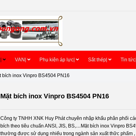
h|
VAN|
Phụ kiện áp lực|
Sắt thép|
Tin tức
t bích inox Vinpro BS4504 PN16
Mặt bích inox Vinpro BS4504 PN16
Công ty TNHH XNK Huy Phát chuyên nhập khẩu phân phối các
bích theo tiêu chuẩn ANSI, JIS, BS,…Mặt bích inox Vinpro B
thường được sử dụng nhiểu trong ngành sản xuất thữc phẩm , y