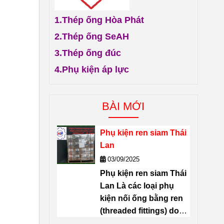
1.
Thép ống Hòa Phát
2.
Thép ống SeAH
3.
Thép ống đúc
4.
Phụ kiện áp lực
BÀI MỚI
Phụ kiện ren siam Thái
Lan
03/09/2025
Phụ kiện ren siam Thái
Lan Là các loại
phụ
kiện nối ống bằng ren
(threaded fittings) do
thương hiệu
SIAM
sản