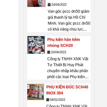
Chí Minh
24/04/2022
Vattuhuyphat@gmail.com
Van góc pccc dn50 giảm
giá thanh lý tại Hồ Chí
Minh. Van góc pccc dn50
có khả năng chịu lực
lớn, độ bền cao, thiết bị
Phụ kiện hàn kẽm
không thể thiếu được
nhúng SCH20
trong công tác PCCC:
10/04/2022
Tiêu chuẩn ngàm nối :
Công ty TNHH XNK Vật
TCVN. Chất liệu: Gang.
Tư Thiết Bị Huy Phát
Kích thước D50(mm).
chuyên nhập khẩu phân
Trọng lượng van gang
phối các loại Phụ kiện
DN50(không ngàm): 2kg.
hàn kẽm nhúng SCH20
Trọng lượng van gang
PHỤ KIỆN ĐÚC SCH40
dung cho đường ống.
DN50 (có ngàm): 2,1kg.
INOX 304
Sản phẩm Phụ kiện hàn
liên hệ 0909651167
04/01/2022
kẽm nhúng SCH20 dùng
Dũng để biết giá thanh lý
Công ty TNHH XNK Vật
cho các công trình xây
van góc