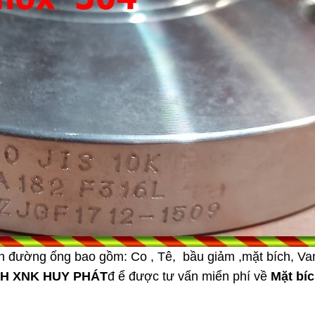
iên đường ống bao gồm: Co , Tê, bầu giảm ,mặt bích, Va
H XNK HUY PHÁT
đ ể được tư vấn miển phí về
Mặt bíc