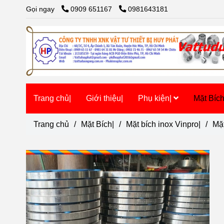
Gọi ngay
0909 651167
0981643181
Trang chủ|
Giới thiệu|
Phụ kiện|
Mặt Bíc
Trang chủ
/
Mặt Bích|
/
Mặt bích inox Vinpro|
/
Mặ