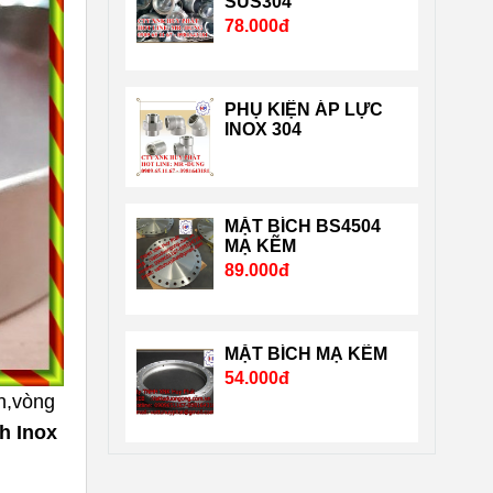
SUS304
78.000đ
nghiêm ngặt của chuẩn
quốc tế và nước Mỹ, Nhật
…. Liên hệ Mr Dũng
PHỤ KIỆN ÁP LỰC
0909651167 Email:
INOX 304
Vattuhuyphat@gmail.com.
MẶT BÍCH BS4504
MẠ KẼM
89.000đ
MẶT BÍCH MẠ KẼM
54.000đ
n,vòng
h Inox