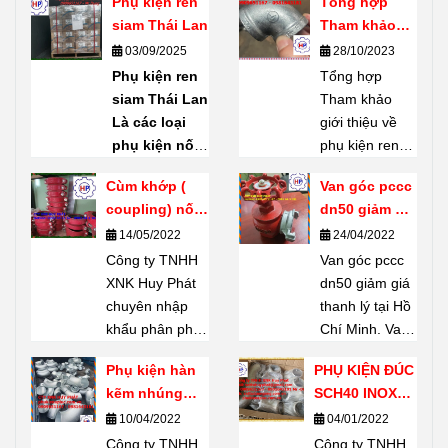
Phụ kiện ren
Tổng hợp
siam Thái Lan
Tham khảo
giới thiệu về
03/09/2025
28/10/2023
phụ kiện ren
Phụ kiện ren
Tổng hợp
mạ kẽm
siam Thái Lan
Tham khảo
Shanxi Haili
Là các loại
giới thiệu về
Trung Quốc
phụ kiện nối
phụ kiện ren
ống bằng ren
mạ kẽm
Cùm khớp (
Van góc pccc
(threaded
Shanxi Haili
coupling) nối
dn50 giảm giá
fittings) do
Trung Quốc.
rãnh giá tốt
thanh lý tại
14/05/2022
24/04/2022
thương hiệu
Phụ kiện ren
Hồ Chí Minh
Công ty TNHH
SIAM
sản
mạ kẽm
Van góc pccc
XNK Huy Phát
xuất – một
Shanxi Haili là
dn50 giảm giá
chuyên nhập
thương hiệu
dòng phụ kiện
thanh lý tại Hồ
khẩu phân phối
nổi tiếng của
được nhiều
Chí Minh. Van
Cùm khớp (
Thái Lan.
chủ dự án tin
góc pccc dn50
Phụ kiện hàn
PHỤ KIỆN ĐÚC
coupling) nối
Chuyên dùng
chọn. Không
có khả năng
kẽm nhúng
SCH40 INOX
rãnh giá tốt tại
để
kết nối,
chỉ có khả
chịu lực lớn, độ
SCH20
304
10/04/2022
04/01/2022
thị trường Hồ
phân nhánh,
năng chịu lực
bền cao, thiết
Chí Minh Hãy
Công ty TNHH
đổi hướng,
Công ty TNHH
tốt, chúng còn
bị không thể