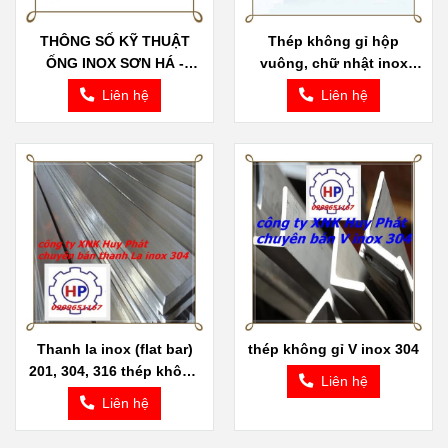
THÔNG SỐ KỸ THUẬT
Thép không gỉ hộp
ỐNG INOX SƠN HÁ -
vuông, chữ nhật inox
THÉP KHÔNG GỈ TỐT
304, 201, 316
Liên hệ
Liên hệ
NHẤT TẠI VIỆT NAM
Thanh la inox (flat bar)
thép không gỉ V inox 304
201, 304, 316 thép không
Liên hệ
gỉ
Liên hệ