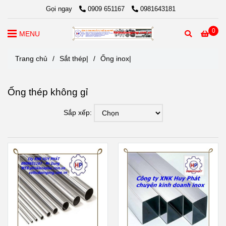
Gọi ngay
0909 651167
0981643181
0
MENU
Trang chủ
/
Sắt thép|
/
Ống inox|
Ống thép không gỉ
Sắp xếp: