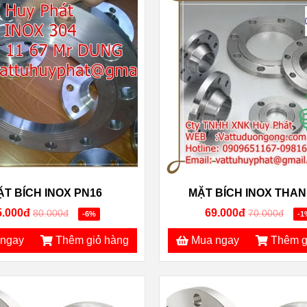
ẶT BÍCH INOX PN16
MẶT BÍCH INOX THAN
5.000đ
69.000đ
80.000đ
70.000đ
-6%
-1
ngay
Thêm giỏ hàng
Mua ngay
Thêm g