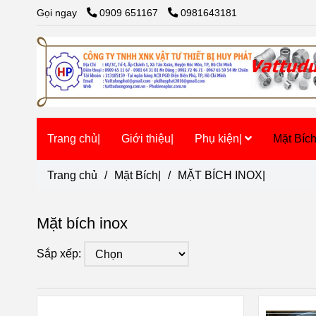
Gọi ngay
0909 651167
0981643181
Trang chủ|
Giới thiệu|
Phụ kiện|
Mặt Bíc
Trang chủ
/
Mặt Bích|
/
MẶT BÍCH INOX|
Mặt bích inox
Sắp xếp: