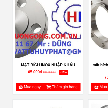
MẶT BÍCH INOX NHẬP KHẨU
mặt bích
65.000đ
80.000đ
-18%
7
Mua ngay
Thêm giỏ hàng
Mua 