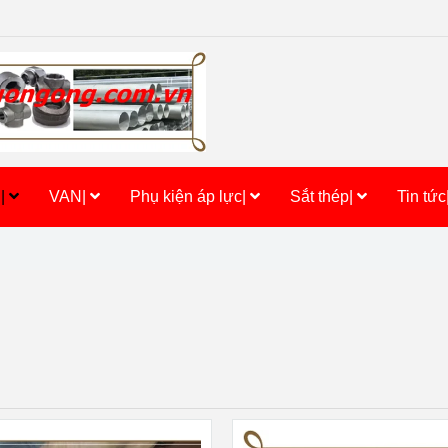
h|
VAN|
Phụ kiện áp lực|
Sắt thép|
Tin tức