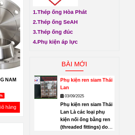
1.
Thép ống Hòa Phát
2.
Thép ống SeAH
3.
Thép ống đúc
4.
Phụ kiện áp lực
BÀI MỚI
NG NAM
Phụ kiện ren siam Thái
Lan
03/09/2025
2%
Phụ kiện ren siam Thái
iỏ hàng
Lan Là các loại
phụ
kiện nối ống bằng ren
(threaded fittings) do
thương hiệu
SIAM
sản