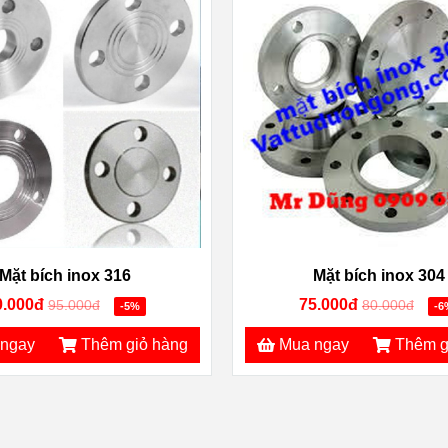
Mặt bích inox 316
Mặt bích inox 304
0.000đ
75.000đ
95.000đ
80.000đ
-5%
-6
ngay
Thêm giỏ hàng
Mua ngay
Thêm g