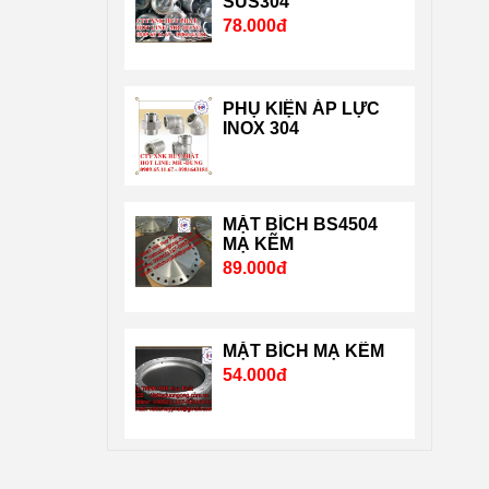
SUS304
78.000đ
nghiêm ngặt của chuẩn
quốc tế và nước Mỹ, Nhật
…. Liên hệ Mr Dũng
PHỤ KIỆN ÁP LỰC
0909651167 Email:
INOX 304
Vattuhuyphat@gmail.com.
MẶT BÍCH BS4504
MẠ KẼM
89.000đ
MẶT BÍCH MẠ KẼM
54.000đ