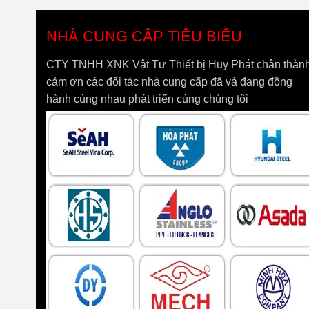
NHÀ CUNG CẤP TIÊU BIỂU
CTY TNHH XNK Vật Tư Thiết bị Huy Phát chân thàn
cảm ơn các đối tác nhà cung cấp đã và đang đồng
hành cùng nhau phát triển cùng chúng tôi