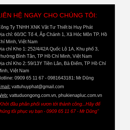
LIÊN HỆ NGAY CHO CHÚNG TÔI:
ông Ty TNHH XNK Vật Tư Thiết bị Huy Phát
ịa chỉ: 60/3C Tổ 4, Ấp Chánh 1, Xã Hóc Môn TP. Hồ
hí Minh, Việt Nam
ịa chỉ Kho 1: 252/4/42A Quốc Lộ 1A, Khu phố 3,
hường Bình Tân, TP Hồ Chí Minh, Việt Nam
ịa chỉ Kho 2: 59/13Y Tiền Lân, Bà Điểm, TP Hồ Chí
inh, Việt Nam
otline: 0909 65 11 67 - 0981643181: Mr Dũng
mail:
vattuhuyphat@gmail.com
Web:
vattuduongong.com.vn, phukienapluc.com.vn
Khởi đầu phân phối vươn tới thành công...Hãy để
húng tôi phục vụ bạn - 0909 65 11 67 - Mr Dũng"