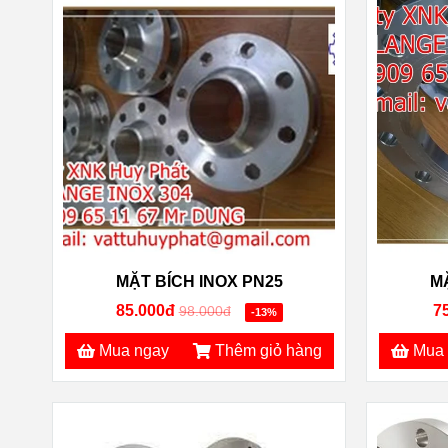
MẶT BÍCH INOX PN25
M
85.000đ
7
98.000đ
-13%
Mua ngay
Thêm giỏ hàng
Mua 