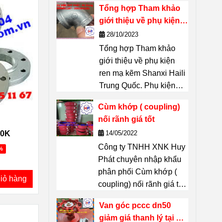
Tổng hợp Tham khảo
xuất – một thương hiệu
giới thiệu về phụ kiện
nổi tiếng của Thái Lan.
ren mạ kẽm Shanxi
28/10/2023
Chuyên dùng để
kết
Haili Trung Quốc
Tổng hợp Tham khảo
nối, phân nhánh, đổi
giới thiệu về phụ kiện
hướng, chuyển cỡ
ren mạ kẽm Shanxi Haili
đường ống
mà không
Trung Quốc. Phụ kiện
cần hàn. Thích hợp
ren mạ kẽm Shanxi Haili
cho hệ thống đường
Cùm khớp ( coupling)
là dòng phụ kiện được
ống dẫn
nước, khí nén,
nối rãnh giá tốt
nhiều chủ dự án tin
dầu, hơi, PCCC,
14/05/2022
10K
chọn. Không chỉ có khả
HVAC
… liên hệ :
Công ty TNHH XNK Huy
năng chịu lực tốt, chúng
0909651167 Mr Dũng
%
Phát chuyên nhập khẩu
còn bền, ít han gỉ và có
phân phối Cùm khớp (
giá cả thì phải chăng đã
iỏ hàng
coupling) nối rãnh giá tốt
biết gì về những phụ
tại thị trường Hồ Chí
kiện này?
Van góc pccc dn50
Minh Hãy Liên hệ 24/7 Mr
giảm giá thanh lý tại Hồ
Dũng 0909651167 Email: