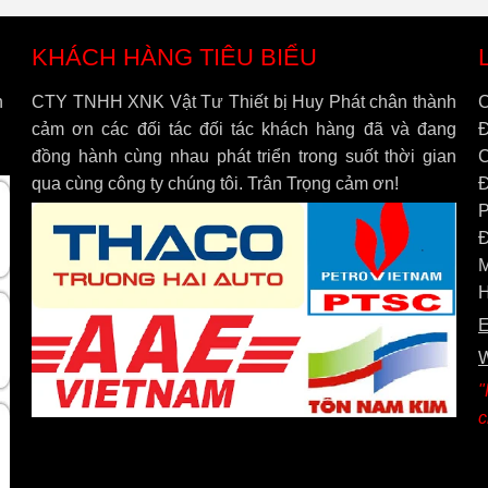
KHÁCH HÀNG TIÊU BIỂU
h
CTY TNHH XNK Vật Tư Thiết bị Huy Phát chân thành
C
cảm ơn các đối tác đối tác khách hàng đã và đang
Đ
đồng hành cùng nhau phát triển trong suốt thời gian
C
qua cùng công ty chúng tôi. Trân Trọng cảm ơn!
Đ
P
Đ
M
H
E
"
c