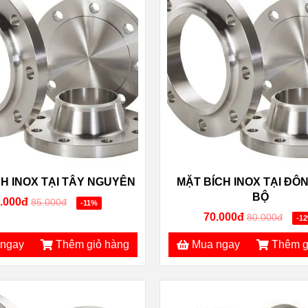
H INOX TẠI TÂY NGUYÊN
MẶT BÍCH INOX TẠI ĐÔ
BỘ
.000đ
85.000đ
-11%
70.000đ
80.000đ
-1
ngay
Thêm giỏ hàng
Mua ngay
Thêm g