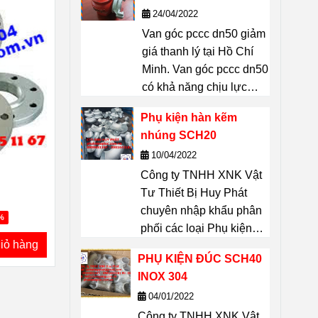
Chí Minh
24/04/2022
Vattuhuyphat@gmail.com
Van góc pccc dn50 giảm
giá thanh lý tại Hồ Chí
Minh. Van góc pccc dn50
có khả năng chịu lực
lớn, độ bền cao, thiết bị
Phụ kiện hàn kẽm
không thể thiếu được
nhúng SCH20
trong công tác PCCC:
10/04/2022
Tiêu chuẩn ngàm nối :
Công ty TNHH XNK Vật
TCVN. Chất liệu: Gang.
Tư Thiết Bị Huy Phát
Kích thước D50(mm).
chuyên nhập khẩu phân
Trọng lượng van gang
%
phối các loại Phụ kiện
DN50(không ngàm): 2kg.
iỏ hàng
hàn kẽm nhúng SCH20
Trọng lượng van gang
PHỤ KIỆN ĐÚC SCH40
dung cho đường ống.
DN50 (có ngàm): 2,1kg.
INOX 304
Sản phẩm Phụ kiện hàn
liên hệ 0909651167
04/01/2022
kẽm nhúng SCH20 dùng
Dũng để biết giá thanh lý
Công ty TNHH XNK Vật
cho các công trình xây
van góc