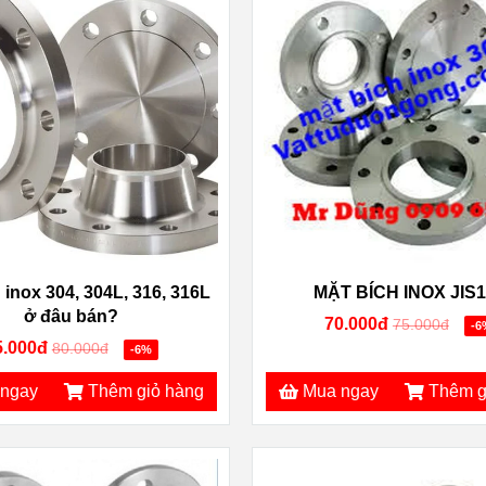
 inox 304, 304L, 316, 316L
MẶT BÍCH INOX JIS
ở đâu bán?
70.000đ
75.000đ
-6
5.000đ
80.000đ
-6%
ngay
Thêm giỏ hàng
Mua ngay
Thêm g