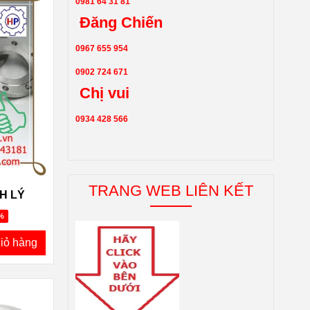
0981 64 31 81
Đăng Chiến
0967 655 954
0902 724 671
Chị vui
0934 428 566
TRANG WEB LIÊN KẾT
H LÝ
%
iỏ hàng