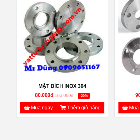
MẶT BÍCH INOX 304
80.000đ
9
100.000đ
-20%
Mua ngay
Thêm giỏ hàng
Mua 