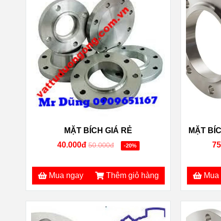
MẶT BÍCH GIÁ RẺ
MẶT BÍC
40.000đ
75
50.000đ
-20%
Mua ngay
Thêm giỏ hàng
Mua 