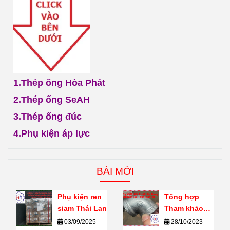
1.
Thép ống Hòa Phát
2.
Thép ống SeAH
3.
Thép ống đúc
4.
Phụ kiện áp lực
BÀI MỚI
Phụ kiện ren
Tổng hợp
siam Thái Lan
Tham khảo
giới thiệu về
03/09/2025
28/10/2023