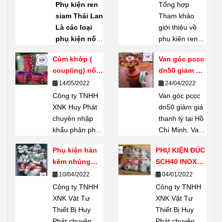
phụ kiện ren
Phụ kiện ren
Tổng hợp
mạ kẽm
siam Thái Lan
Tham khảo
Shanxi Haili
Là các loại
giới thiệu về
Trung Quốc
phụ kiện nối
phụ kiện ren
ống bằng ren
mạ kẽm
Cùm khớp (
Van góc pccc
(threaded
Shanxi Haili
coupling) nối
dn50 giảm giá
fittings) do
Trung Quốc.
rãnh giá tốt
thanh lý tại
14/05/2022
24/04/2022
thương hiệu
Phụ kiện ren
Hồ Chí Minh
Công ty TNHH
SIAM
sản
mạ kẽm
Van góc pccc
XNK Huy Phát
xuất – một
Shanxi Haili là
dn50 giảm giá
chuyên nhập
thương hiệu
dòng phụ kiện
thanh lý tại Hồ
khẩu phân phối
nổi tiếng của
được nhiều
Chí Minh. Van
Cùm khớp (
Thái Lan.
chủ dự án tin
góc pccc dn50
Phụ kiện hàn
PHỤ KIỆN ĐÚC
coupling) nối
Chuyên dùng
chọn. Không
có khả năng
kẽm nhúng
SCH40 INOX
rãnh giá tốt tại
để
kết nối,
chỉ có khả
chịu lực lớn, độ
SCH20
304
10/04/2022
04/01/2022
thị trường Hồ
phân nhánh,
năng chịu lực
bền cao, thiết
Chí Minh Hãy
Công ty TNHH
đổi hướng,
Công ty TNHH
tốt, chúng còn
bị không thể
Liên hệ 24/7 Mr
XNK Vật Tư
chuyển cỡ
XNK Vật Tư
bền, ít han gỉ
thiếu được
Dũng
Thiết Bị Huy
đường ống
Thiết Bị Huy
và có giá cả thì
trong công tác
0909651167
Phát chuyên
mà không cần
Phát chuyên
phải chăng đã
PCCC: Tiêu