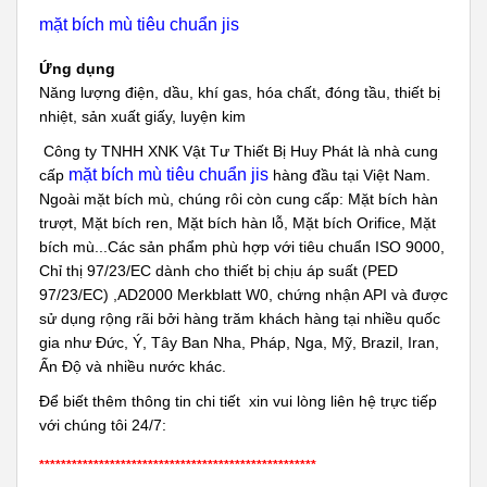
mặt bích mù tiêu chuẩn jis
Ứng dụng
Năng lượng điện, dầu, khí gas, hóa chất, đóng tầu, thiết bị
nhiệt, sản xuất giấy, luyện kim
Công ty TNHH XNK Vật Tư Thiết Bị Huy Phát là nhà cung
mặt bích mù tiêu chuẩn jis
cấp
hàng đầu tại Việt Nam.
Ngoài mặt bích mù, chúng rôi còn cung cấp: Mặt bích hàn
trượt, Mặt bích ren, Mặt bích hàn lỗ, Mặt bích Orifice, Mặt
bích mù...Các sản phẩm phù hợp với tiêu chuẩn ISO 9000,
Chỉ thị 97/23/EC dành cho thiết bị chịu áp suất (PED
97/23/EC) ,AD2000 Merkblatt W0, chứng nhận API và được
sử dụng rộng rãi bởi hàng trăm khách hàng tại nhiều quốc
gia như Đức, Ý, Tây Ban Nha, Pháp, Nga, Mỹ, Brazil, Iran,
Ấn Độ và nhiều nước khác.
Để biết thêm thông tin chi tiết xin vui lòng liên hệ trực tiếp
với chúng tôi 24/7:
***************************************************