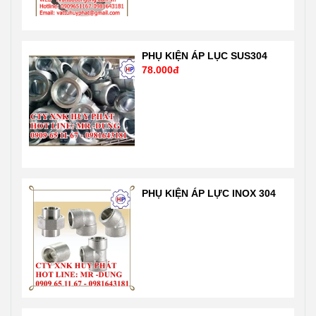
phẩm được sản
lỗi trong sản
xuất theo tiêu
phẩm , quy
chuẩn ASTM-
trình sản xuất
A234 WPB
theo công nghệ
PHỤ KIỆN ÁP LỤC SUS304
78.000đ
ANSI B16.9
tự động hóa
SCH20. Sản
hiện đại nhất
phẩm nhập
của Mỹ theo
khẩu trực tiếp
tiêu chuẩn ISO
nên giá tốt nhất
1900: 2001 rất
thị trường Liên
nghiêm ngặt
hệ 24/7 Mr
của chuẩn quốc
Dũng
tế và nước Mỹ,
PHỤ KIỆN ÁP LỰC INOX 304
0909651167-
Nhật …. Liên hệ
0981 64 31 81
Mr Dũng
Email:
0909651167
Vattuhuyphat@gmail.com
Email:
Web:
Vattuhuyphat@gmail
vatuduongong.com.vn