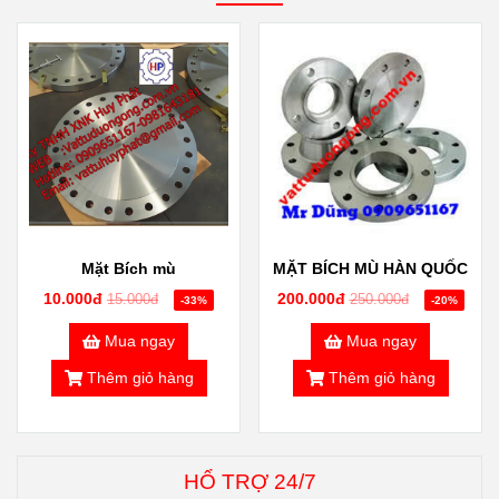
Mặt Bích mù
MẶT BÍCH MÙ HÀN QUỐC
10.000đ
200.000đ
15.000đ
250.000đ
-33%
-20%
Mua ngay
Mua ngay
Thêm giỏ hàng
Thêm giỏ hàng
HỔ TRỢ 24/7