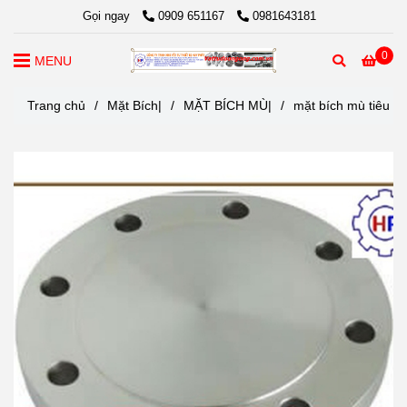
Gọi ngay
0909 651167
0981643181
0
MENU
Trang chủ
/
Mặt Bích|
/
MẶT BÍCH MÙ|
/
mặt bích mù tiêu ch