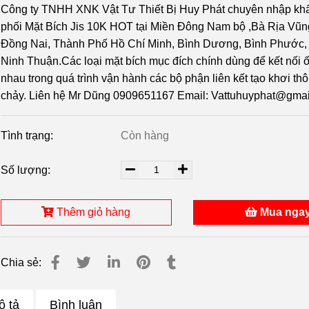
Công ty TNHH XNK Vật Tư Thiết Bị Huy Phát chuyên nhập kh
phối Mặt Bích Jis 10K HOT tại Miền Đông Nam bộ ,Bà Rịa Vũn
Đồng Nai, Thành Phố Hồ Chí Minh, Bình Dương, Bình Phước, 
Ninh Thuận.Các loại mặt bích mục đích chính dùng để kết nối 
nhau trong quá trình vận hành các bộ phận liên kết tạo khơi th
chảy. Liên hệ Mr Dũng 0909651167 Email: Vattuhuyphat@gma
Tình trạng:
Còn hàng
Số lượng:
Thêm giỏ hàng
Mua nga
Chia sẻ:
ô tả
Bình luận