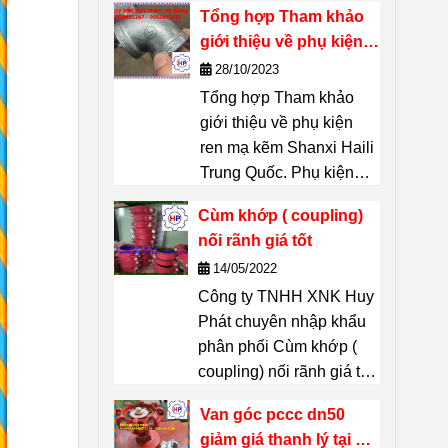
Tổng hợp Tham khảo
xuất – một thương hiệu
giới thiệu về phụ kiện
nổi tiếng của Thái Lan.
ren mạ kẽm Shanxi
28/10/2023
Chuyên dùng để
kết
Haili Trung Quốc
Tổng hợp Tham khảo
nối, phân nhánh, đổi
giới thiệu về phụ kiện
hướng, chuyển cỡ
ren mạ kẽm Shanxi Haili
đường ống
mà không
Trung Quốc. Phụ kiện
cần hàn. Thích hợp
ren mạ kẽm Shanxi Haili
cho hệ thống đường
Cùm khớp ( coupling)
là dòng phụ kiện được
ống dẫn
nước, khí nén,
nối rãnh giá tốt
nhiều chủ dự án tin
dầu, hơi, PCCC,
14/05/2022
chọn. Không chỉ có khả
HVAC
… liên hệ :
Công ty TNHH XNK Huy
năng chịu lực tốt, chúng
0909651167 Mr Dũng
Phát chuyên nhập khẩu
còn bền, ít han gỉ và có
phân phối Cùm khớp (
giá cả thì phải chăng đã
coupling) nối rãnh giá tốt
biết gì về những phụ
tại thị trường Hồ Chí
kiện này?
Van góc pccc dn50
Minh Hãy Liên hệ 24/7 Mr
giảm giá thanh lý tại Hồ
Dũng 0909651167 Email: