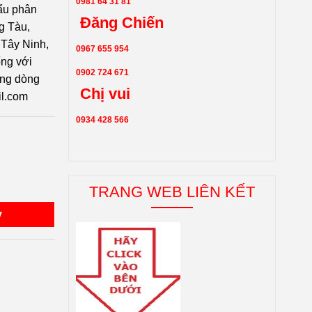
0981 64 31 81
ẩu phân
Đăng Chiến
g Tàu,
Tây Ninh,
0967 655 954
ống với
0902 724 671
ông dòng
Chị vui
il.com
0934 428 566
TRANG WEB LIÊN KẾT
y