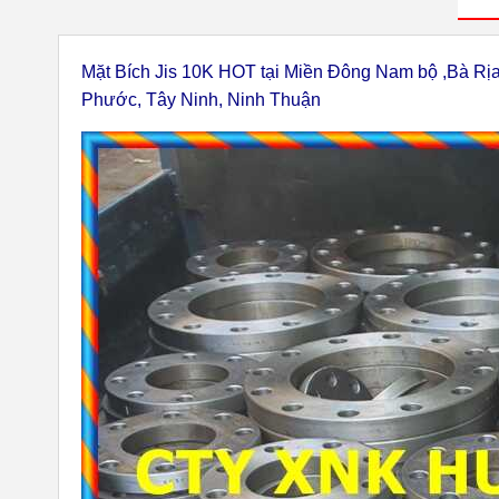
Mặt Bích Jis 10K HOT tại Miền Đông Nam bộ ,Bà Rị
Phước, Tây Ninh, Ninh Thuận