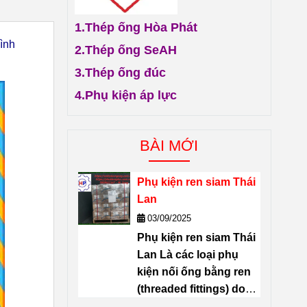
1.
Thép ống Hòa Phát
ình
2.
Thép ống SeAH
3.
Thép ống đúc
4.
Phụ kiện áp lực
BÀI MỚI
Phụ kiện ren siam Thái
Lan
03/09/2025
Phụ kiện ren siam Thái
Lan Là các loại
phụ
kiện nối ống bằng ren
(threaded fittings) do
thương hiệu
SIAM
sản