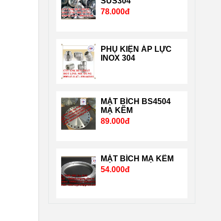
SUS304
78.000đ
nghiêm ngặt của chuẩn
quốc tế và nước Mỹ, Nhật
…. Liên hệ Mr Dũng
PHỤ KIỆN ÁP LỰC
0909651167 Email:
INOX 304
Vattuhuyphat@gmail.com.
MẶT BÍCH BS4504
MẠ KẼM
89.000đ
MẶT BÍCH MẠ KẼM
54.000đ