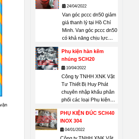
Chí Minh
24/04/2022
Vattuhuyphat@gmail.com
Van góc pccc dn50 giảm
giá thanh lý tại Hồ Chí
Minh. Van góc pccc dn50
có khả năng chịu lực
lớn, độ bền cao, thiết bị
Phụ kiện hàn kẽm
không thể thiếu được
nhúng SCH20
trong công tác PCCC:
10/04/2022
Tiêu chuẩn ngàm nối :
Công ty TNHH XNK Vật
TCVN. Chất liệu: Gang.
Tư Thiết Bị Huy Phát
Kích thước D50(mm).
chuyên nhập khẩu phân
Trọng lượng van gang
phối các loại Phụ kiện
DN50(không ngàm): 2kg.
 vận
hàn kẽm nhúng SCH20
Trọng lượng van gang
PHỤ KIỆN ĐÚC SCH40
dung cho đường ống.
DN50 (có ngàm): 2,1kg.
INOX 304
Sản phẩm Phụ kiện hàn
liên hệ 0909651167
04/01/2022
kẽm nhúng SCH20 dùng
Dũng để biết giá thanh lý
Công ty TNHH XNK Vật
cho các công trình xây
van góc