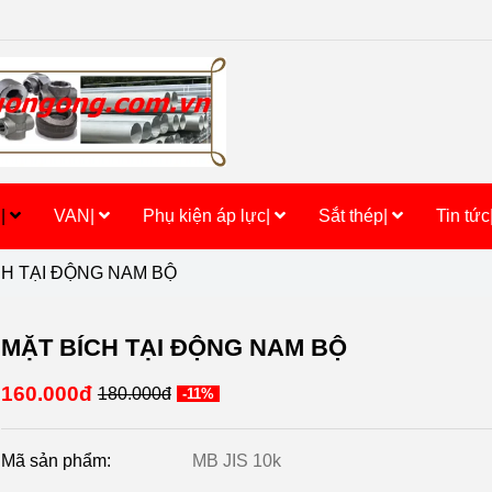
h|
VAN|
Phụ kiện áp lực|
Sắt thép|
Tin tức
CH TẠI ĐỘNG NAM BỘ
MẶT BÍCH TẠI ĐỘNG NAM BỘ
160.000đ
180.000đ
-11%
Mã sản phẩm:
MB JIS 10k