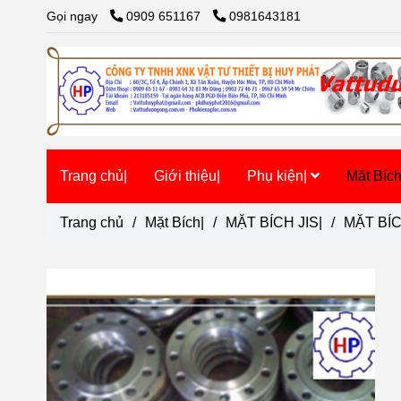
Gọi ngay
0909 651167
0981643181
Trang chủ|
Giới thiệu|
Phụ kiện|
Mặt Bíc
Trang chủ
/
Mặt Bích|
/
MẶT BÍCH JIS|
/
MẶT BÍ