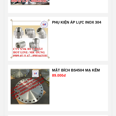
nên giá tốt nhất
1900: 2001 rất
thị trường Liên
nghiêm ngặt
hệ 24/7 Mr
của chuẩn quốc
Dũng
tế và nước Mỹ,
PHỤ KIỆN ÁP LỰC INOX 304
0909651167-
Nhật …. Liên hệ
0981 64 31 81
Mr Dũng
Email:
0909651167
Vattuhuyphat@gmail.com
Email:
Web:
Vattuhuyphat@gmail
vatuduongong.com.vn
MẶT BÍCH BS4504 MẠ KẼM
89.000đ