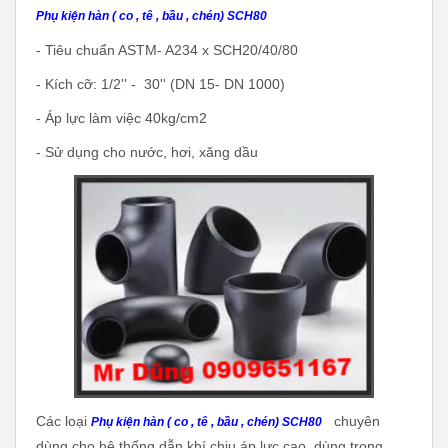
Phụ kiện hàn ( co , tê , bầu , chén) SCH80
- Tiêu chuẩn ASTM- A234 x SCH20/40/80
- Kích cỡ: 1/2'' - 30'' (DN 15- DN 1000)
- Áp lực làm việc 40kg/cm2
- Sử dụng cho nước, hơi, xăng dầu
Các loại
chuyên
Phụ kiện hàn ( co , tê , bầu , chén) SCH80
dùng cho hệ thống dẫn khí chịu áp lực cao, dùng trong