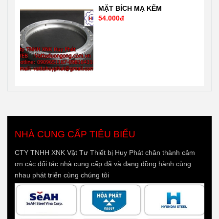
MẶT BÍCH MẠ KẼM
54.000đ
NHÀ CUNG CẤP TIÊU BIỂU
CTY TNHH XNK Vật Tư Thiết bị Huy Phát chân thành cảm
ơn các đối tác nhà cung cấp đã và đang đồng hành cùng
nhau phát triển cùng chúng tôi