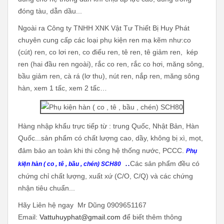
đóng tàu, dẫn dầu...
Ngoài ra Công ty TNHH XNK Vật Tư Thiết Bị Huy Phát
chuyên cung cấp các loại phụ kiện ren mạ kẽm như:co
(cút) ren, co lơi ren, co điếu ren, tê ren, tê giảm ren, kép
ren (hai đầu ren ngoài), rắc co ren, rắc co hơi, măng sông,
bầu giảm ren, cà rá (lơ thu), nút ren, nắp ren, măng sông
hàn, xem 1 tấc, xem 2 tấc…
Hàng nhập khẩu trực tiếp từ : trung Quốc, Nhật Bản, Hàn
Quốc...sản phẩm có chất lượng cao, dầy, không bị xì, mọt,
đảm bảo an toàn khi thi công hệ thống nước, PCCC.
Phụ
..
Các sản phẩm đều có
kiện hàn ( co , tê , bầu , chén) SCH80
chứng chỉ chất lượng, xuất xứ (C/O, C/Q) và các chứng
nhận tiêu chuẩn...
Hãy Liên hệ ngay Mr Dũng 0909651167
Email:
Vattuhuyphat@gmail.com
để biết thêm thông