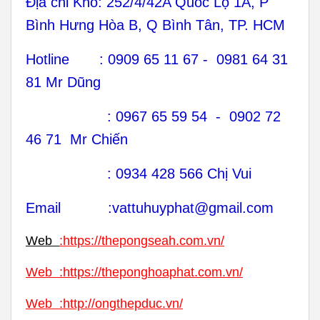
Địa chỉ Kho: 252/4/42A Quốc Lộ 1A, P
Bình Hưng Hòa B, Q Bình Tân, TP. HCM
Hotline : 0909 65 11 67 - 0981 64 31
81 Mr Dũng
: 0967 65 59 54 - 0902 72
46 71 Mr Chiến
: 0934 428 566 Chị Vui
Email :vattuhuyphat@gmail.com
Web
:
https://thepongseah.com.vn/
Web
:
https://theponghoaphat.com.vn/
Web
:
http://ongthepduc.vn/