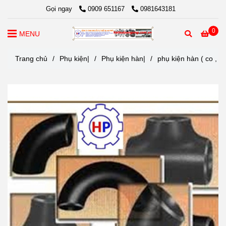
Gọi ngay
0909 651167
0981643181
0
MENU
Trang chủ
/
Phụ kiện|
/
Phụ kiện hàn|
/
phụ kiện hàn ( co , t