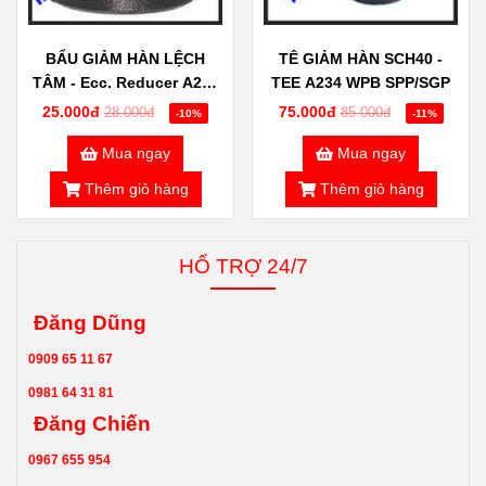
BẨU GIẢM HÀN LỆCH
TÊ GIẢM HÀN SCH40 -
TÂM - Ecc. Reducer A234
TEE A234 WPB SPP/SGP
WPB
25.000đ
75.000đ
28.000đ
85.000đ
-10%
-11%
Mua ngay
Mua ngay
Thêm giỏ hàng
Thêm giỏ hàng
HỔ TRỢ 24/7
Đăng Dũng
0909 65 11 67
0981 64 31 81
Đăng Chiến
0967 655 954