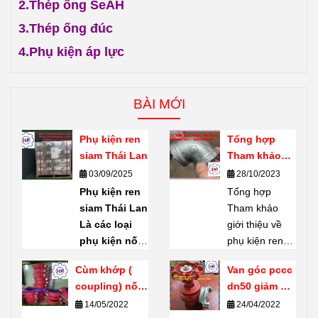
2.
Thép ống SeAH
3.
Thép ống đúc
4.
Phụ kiện áp lực
BÀI MỚI
Phụ kiện ren
Tổng hợp
siam Thái Lan
Tham khảo
giới thiệu về
03/09/2025
28/10/2023
phụ kiện ren
Phụ kiện ren
Tổng hợp
mạ kẽm
siam Thái Lan
Tham khảo
Shanxi Haili
Là các loại
giới thiệu về
Trung Quốc
phụ kiện nối
phụ kiện ren
ống bằng ren
mạ kẽm
Cùm khớp (
Van góc pccc
(threaded
Shanxi Haili
coupling) nối
dn50 giảm giá
fittings) do
Trung Quốc.
rãnh giá tốt
thanh lý tại
14/05/2022
24/04/2022
thương hiệu
Phụ kiện ren