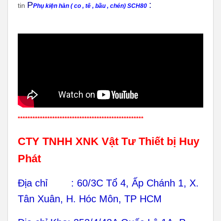
P
:
tin
Phụ kiện hàn ( co , tê , bầu , chén) SCH80
***************************************************
CTY TNHH XNK Vật Tư Thiết bị Huy
Phát
Địa chỉ : 60/3C Tổ 4, Ấp Chánh 1, X.
Tân Xuân, H. Hóc Môn, TP HCM