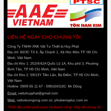
LIÊN HỆ NGAY CHO CHÚNG TÔI:
Công Ty TNHH XNK Vật Tư Thiết bị Huy Phát
Địa chỉ: 60/3C Tổ 4, Ấp Chánh 1, Xã Hóc Môn TP. Hồ Chí
Minh, Việt Nam
Địa chỉ Kho 1: 252/4/42A Quốc Lộ 1A, Khu phố 3, Phường
Bình Tân, TP Hồ Chí Minh, Việt Nam
Địa chỉ Kho 2: 59/13Y Tiền Lân, Bà Điểm, TP Hồ Chí Minh,
Việt Nam
Hotline: 0909 65 11 67 - 0981643181: Mr Dũng
Email:
vattuhuyphat@gmail.com
Web:
vattuduongong.com.vn, phukienapluc.com.vn
"Khởi đầu phân phối vươn tới thành công...Hãy để chúng tôi