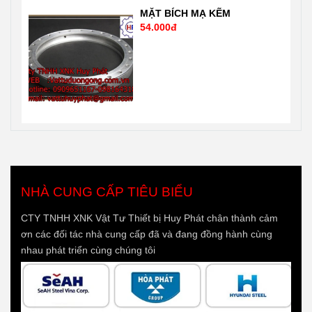
MẶT BÍCH MẠ KẼM
54.000đ
NHÀ CUNG CẤP TIÊU BIỂU
CTY TNHH XNK Vật Tư Thiết bị Huy Phát chân thành cảm
ơn các đối tác nhà cung cấp đã và đang đồng hành cùng
nhau phát triển cùng chúng tôi