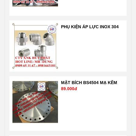
nên giá tốt nhất
1900: 2001 rất
thị trường Liên
nghiêm ngặt
hệ 24/7 Mr
của chuẩn quốc
Dũng
tế và nước Mỹ,
PHỤ KIỆN ÁP LỰC INOX 304
0909651167-
Nhật …. Liên hệ
0981 64 31 81
Mr Dũng
Email:
0909651167
Vattuhuyphat@gmail.com
Email:
Web:
Vattuhuyphat@gmail
vatuduongong.com.vn
MẶT BÍCH BS4504 MẠ KẼM
89.000đ