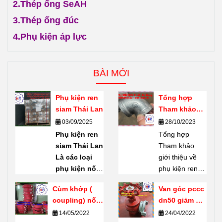
2.
Thép ống SeAH
3.
Thép ống đúc
4.
Phụ kiện áp lực
BÀI MỚI
Phụ kiện ren
Tổng hợp
siam Thái Lan
Tham khảo
giới thiệu về
03/09/2025
28/10/2023
phụ kiện ren
Phụ kiện ren
Tổng hợp
mạ kẽm
siam Thái Lan
Tham khảo
Shanxi Haili
Là các loại
giới thiệu về
Trung Quốc
phụ kiện nối
phụ kiện ren
ống bằng ren
mạ kẽm
Cùm khớp (
Van góc pccc
(threaded
Shanxi Haili
coupling) nối
dn50 giảm giá
fittings) do
Trung Quốc.
rãnh giá tốt
thanh lý tại
14/05/2022
24/04/2022
thương hiệu
Phụ kiện ren