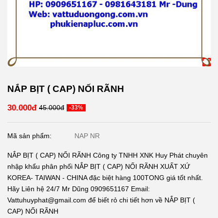
NẮP BỊT ( CAP) NỐI RÃNH
30.000đ
45.000đ
-33%
Mã sản phẩm:
NAP NR
NẮP BỊT ( CAP) NỐI RÃNH Công ty TNHH XNK Huy Phát chuyên
nhập khẩu phân phối NẮP BỊT ( CAP) NỐI RÃNH XUẤT XỨ
KOREA- TAIWAN - CHINA đặc biệt hàng 100TONG giá tốt nhất.
Hãy Liên hệ 24/7 Mr Dũng 0909651167 Email:
Vattuhuyphat@gmail.com để biết rỏ chi tiết hơn về NẮP BỊT (
CAP) NỐI RÃNH