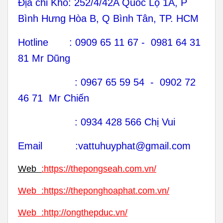
Địa chỉ Kho: 252/4/42A Quốc Lộ 1A, P
Bình Hưng Hòa B, Q Bình Tân, TP. HCM
Hotline : 0909 65 11 67 - 0981 64 31
81 Mr Dũng
: 0967 65 59 54 - 0902 72
46 71 Mr Chiến
: 0934 428 566 Chị Vui
Email :vattuhuyphat@gmail.com
Web
:
https://thepongseah.com.vn/
Web
:
https://theponghoaphat.com.vn/
Web
:
http://ongthepduc.vn/