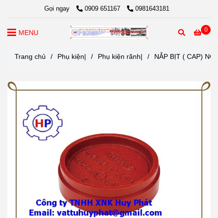
Gọi ngay
0909 651167
0981643181
0
MENU
Trang chủ
/
Phụ kiện|
/
Phụ kiện rãnh|
/
NẮP BỊT ( CAP) NỐ