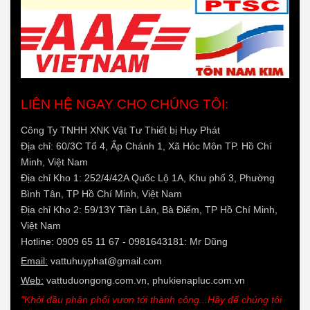
LIÊN HỆ NGAY CHO CHÚNG TÔI:
Công Ty TNHH XNK Vật Tư Thiết bị Huy Phát
Địa chỉ: 60/3C Tổ 4, Ấp Chánh 1, Xã Hóc Môn TP. Hồ Chí
Minh, Việt Nam
Địa chỉ Kho 1: 252/4/42A Quốc Lộ 1A, Khu phố 3, Phường
Bình Tân, TP Hồ Chí Minh, Việt Nam
Địa chỉ Kho 2: 59/13Y Tiền Lân, Bà Điểm, TP Hồ Chí Minh,
Việt Nam
Hotline: 0909 65 11 67 - 0981643181: Mr Dũng
Email:
vattuhuyphat@gmail.com
Web:
vattuduongong.com.vn, phukienapluc.com.vn
"Khởi đầu phân phối vươn tới thành công...Hãy để chúng tôi