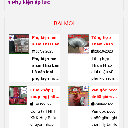
4.
Phụ kiện áp lực
BÀI MỚI
Phụ kiện ren
Tổng hợp
siam Thái Lan
Tham khảo
giới thiệu về
03/09/2025
28/10/2023
phụ kiện ren
Phụ kiện ren
Tổng hợp
mạ kẽm
siam Thái Lan
Tham khảo
Shanxi Haili
Là các loại
giới thiệu về
Trung Quốc
phụ kiện nối
phụ kiện ren
ống bằng ren
mạ kẽm
Cùm khớp (
Van góc pccc
(threaded
Shanxi Haili
coupling) nối
dn50 giảm giá
fittings) do
Trung Quốc.
rãnh giá tốt
thanh lý tại
14/05/2022
24/04/2022
thương hiệu
Phụ kiện ren
Hồ Chí Minh
Công ty TNHH
SIAM
sản
mạ kẽm
Van góc pccc
XNK Huy Phát
xuất – một
Shanxi Haili là
dn50 giảm giá
chuyên nhập
thương hiệu
dòng phụ kiện
thanh lý tại Hồ