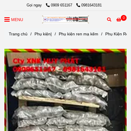
Gọi ngay
0909 651167
0981643181
0
MENU
Trang chủ
/
Phụ kiện|
/
Phụ kiện ren mạ kẽm
/
Phụ Kiện Ren