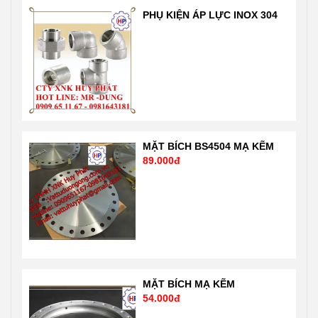
Dũng
tế và nước Mỹ,
PHỤ KIỆN ÁP LỰC INOX 304
0909651167-
Nhật …. Liên hệ
0981 64 31 81
Mr Dũng
Email:
0909651167
Vattuhuyphat@gmail.com
Email:
Web:
Vattuhuyphat@gmail
vatuduongong.com.vn
MẶT BÍCH BS4504 MẠ KẼM
89.000đ
MẶT BÍCH MẠ KẼM
54.000đ