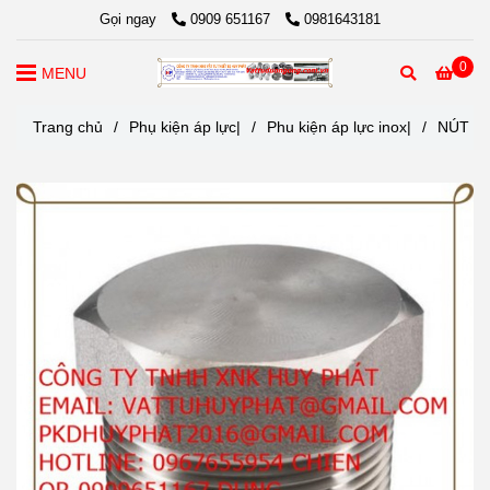
Gọi ngay
0909 651167
0981643181
0
MENU
Trang chủ
/
Phụ kiện áp lực|
/
Phu kiện áp lực inox|
/
NÚT BỊ