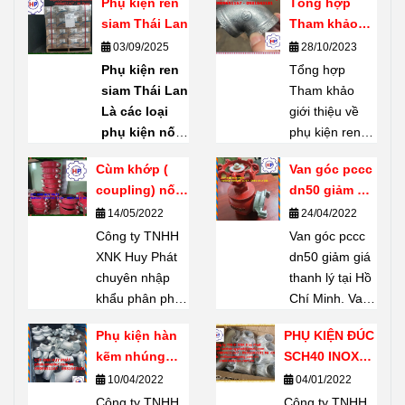
Phụ kiện ren
Tổng hợp
siam Thái Lan
Tham khảo
giới thiệu về
03/09/2025
28/10/2023
phụ kiện ren
Phụ kiện ren
Tổng hợp
mạ kẽm
siam Thái Lan
Tham khảo
Shanxi Haili
Là các loại
giới thiệu về
Trung Quốc
phụ kiện nối
phụ kiện ren
ống bằng ren
mạ kẽm
Cùm khớp (
Van góc pccc
(threaded
Shanxi Haili
coupling) nối
dn50 giảm giá
fittings) do
Trung Quốc.
rãnh giá tốt
thanh lý tại
14/05/2022
24/04/2022
thương hiệu
Phụ kiện ren
Hồ Chí Minh
Công ty TNHH
SIAM
sản
mạ kẽm
Van góc pccc
XNK Huy Phát
xuất – một
Shanxi Haili là
dn50 giảm giá
chuyên nhập
thương hiệu
dòng phụ kiện
thanh lý tại Hồ
khẩu phân phối
nổi tiếng của
được nhiều
Chí Minh. Van
Cùm khớp (
Thái Lan.
chủ dự án tin
góc pccc dn50
Phụ kiện hàn
PHỤ KIỆN ĐÚC
coupling) nối
Chuyên dùng
chọn. Không
có khả năng
kẽm nhúng
SCH40 INOX
rãnh giá tốt tại
để
kết nối,
chỉ có khả
chịu lực lớn, độ
SCH20
304
10/04/2022
04/01/2022
thị trường Hồ
phân nhánh,
năng chịu lực
bền cao, thiết
Chí Minh Hãy
Công ty TNHH
đổi hướng,
Công ty TNHH
tốt, chúng còn
bị không thể