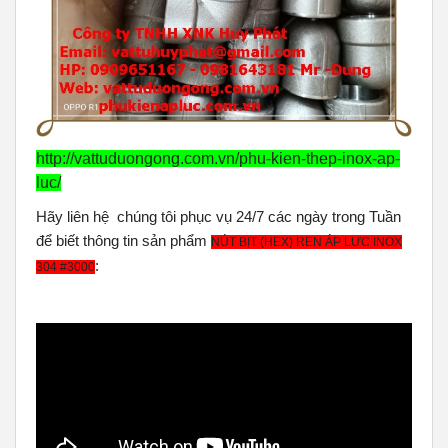
http://vattuduongong.com.vn/phu-kien-thep-inox-ap-
luc/
Hãy liên hệ chúng tôi phục vụ 24/7 các ngày trong Tuần
để biết thông tin sản phẩm
NÚT BỊT (HEX) REN ÁP LƯC INOX
:
304 #3000