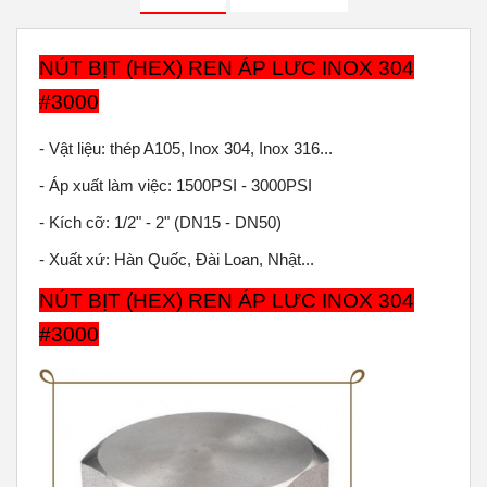
NÚT BỊT (HEX) REN ÁP LƯC INOX 304
#3000
- Vật liệu: thép A105, Inox 304, Inox 316...
- Áp xuất làm việc: 1500PSI - 3000PSI
- Kích cỡ: 1/2" - 2" (DN15 - DN50)
- Xuất xứ: Hàn Quốc, Đài Loan, Nhật...
NÚT BỊT (HEX) REN ÁP LƯC INOX 304
#3000