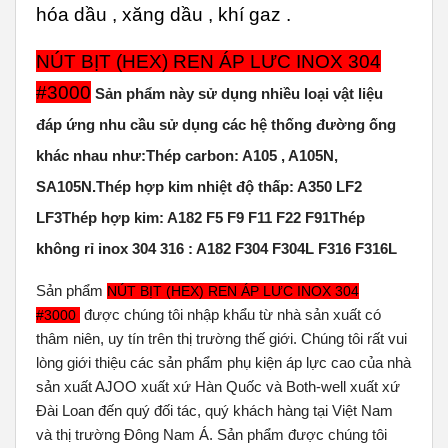
hóa dầu , xăng dầu , khí gaz .
NÚT BỊT (HEX) REN ÁP LƯC INOX 304
#3000
Sản phẩm này sử dụng nhiều loại vật liệu
đáp ứng nhu cầu sử dụng các hệ thống đường ống
khác nhau như:
Thép carbon: A105 , A105N,
SA105N.Thép hợp kim nhiệt độ thấp: A350 LF2
LF3Thép hợp kim: A182 F5 F9 F11 F22 F91Thép
không rỉ inox 304 316 : A182 F304 F304L F316 F316L
Sản phẩm
NÚT BỊT (HEX) REN ÁP LƯC INOX 304
được chúng tôi nhập khẩu từ nhà sản xuất có
#3000
thâm niên, uy tín trên thị trường thế giới. Chúng tôi rất vui
lòng giới thiệu các sản phẩm phụ kiện áp lực cao của nhà
sản xuất AJOO xuất xứ Hàn Quốc và Both-well xuất xứ
Đài Loan đến quý đối tác, quý khách hàng tại Việt Nam
và thị trường Đông Nam Á. Sản phẩm được chúng tôi