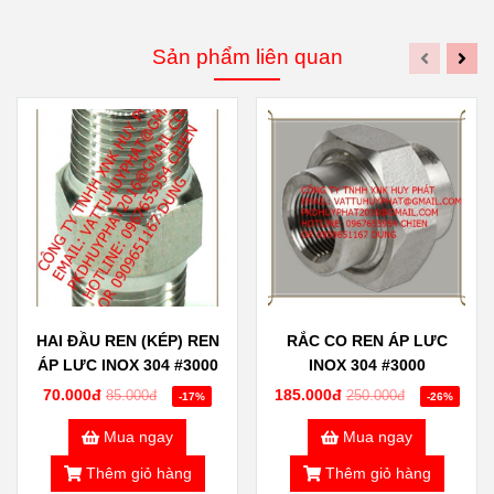
Sản phẩm liên quan
HAI ĐẦU REN (KÉP) REN
RẮC CO REN ÁP LƯC
ÁP LƯC INOX 304 #3000
INOX 304 #3000
70.000đ
185.000đ
85.000đ
250.000đ
-17%
-26%
Mua ngay
Mua ngay
Thêm giỏ hàng
Thêm giỏ hàng