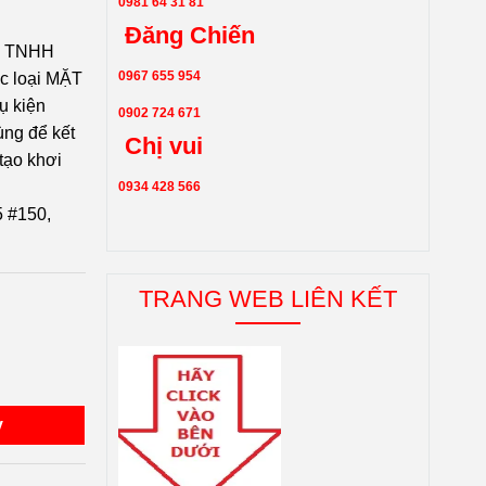
0981 64 31 81
Đăng Chiến
y TNHH
0967 655 954
c loại MẶT
ụ kiện
0902 724 671
ùng để kết
Chị vui
 tạo khơi
0934 428 566
 #150,
TRANG WEB LIÊN KẾT
y