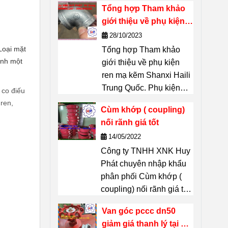
Tổng hợp Tham khảo
xuất – một thương hiệu
giới thiệu về phụ kiện
nổi tiếng của Thái Lan.
ren mạ kẽm Shanxi
28/10/2023
Chuyên dùng để
kết
Haili Trung Quốc
Loại mặt
Tổng hợp Tham khảo
nối, phân nhánh, đổi
ành một
giới thiệu về phụ kiện
hướng, chuyển cỡ
ren mạ kẽm Shanxi Haili
đường ống
mà không
Trung Quốc. Phụ kiện
cần hàn. Thích hợp
 co điếu
ren mạ kẽm Shanxi Haili
cho hệ thống đường
 ren,
Cùm khớp ( coupling)
là dòng phụ kiện được
ống dẫn
nước, khí nén,
nối rãnh giá tốt
nhiều chủ dự án tin
dầu, hơi, PCCC,
14/05/2022
chọn. Không chỉ có khả
HVAC
… liên hệ :
Công ty TNHH XNK Huy
năng chịu lực tốt, chúng
0909651167 Mr Dũng
Phát chuyên nhập khẩu
còn bền, ít han gỉ và có
phân phối Cùm khớp (
giá cả thì phải chăng đã
coupling) nối rãnh giá tốt
biết gì về những phụ
tại thị trường Hồ Chí
kiện này?
Van góc pccc dn50
Minh Hãy Liên hệ 24/7 Mr
giảm giá thanh lý tại Hồ
Dũng 0909651167 Email: