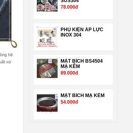
SUS304
78.000đ
nghiêm ngặt của chuẩn
quốc tế và nước Mỹ, Nhật
…. Liên hệ Mr Dũng
PHỤ KIỆN ÁP LỰC
0909651167 Email:
INOX 304
Vattuhuyphat@gmail.com.
công hệ
MẶT BÍCH BS4504
uất xứ
MẠ KẼM
89.000đ
MẶT BÍCH MẠ KẼM
54.000đ