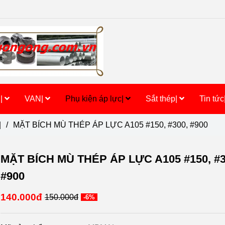
h|
VAN|
Phụ kiện áp lực|
Sắt thép|
Tin tức
|
/
MẶT BÍCH MÙ THÉP ÁP LỰC A105 #150, #300, #900
MẶT BÍCH MÙ THÉP ÁP LỰC A105 #150, #3
#900
140.000đ
150.000đ
-6%