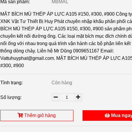
Mã sản phẩm:
MBMAL
MẶT BÍCH MÙ THÉP ÁP LỰC A105 #150, #300, #900 Công t
XNK Vật Tư Thiết Bị Huy Phát chuyên nhập khẩu phân phối cá
BÍCH MÙ THÉP ÁP LỰC A105 #150, #300, #900 sản phẩm ph
chuyên kết nối đường ống. Các loại mặt bích mục đích chính d
nối ống với nhau trong quá trình vận hành các bộ phận liên kết
thông dòng chảy. Liên hệ Mr Dũng 0909651167 Email:
Vattuhuyphat@gmail.com. MẶT BÍCH MÙ THÉP ÁP LỰC A105
#300, #900
Tình trạng:
Còn hàng
Số lượng:
Thêm giỏ hàng
Mua nga