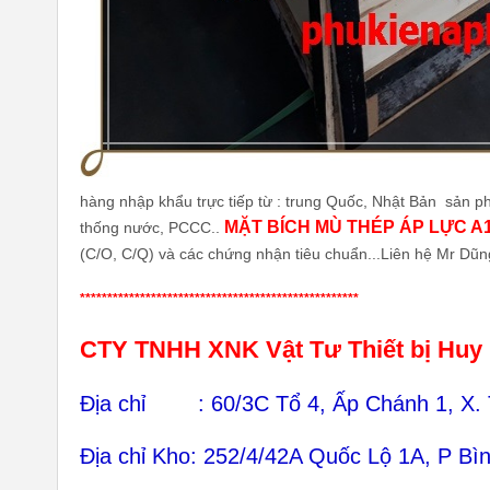
hàng nhập khẩu trực tiếp từ : trung Quốc, Nhật Bản sản ph
MẶT BÍCH MÙ THÉP ÁP LỰC A105
thống nước, PCCC..
(C/O, C/Q) và các chứng nhận tiêu chuẩn...Liên hệ Mr Dũ
***************************************************
CTY TNHH XNK Vật Tư Thiết bị Huy
Địa chỉ : 60/3C Tổ 4, Ấp Chánh 1, X.
Địa chỉ Kho: 252/4/42A Quốc Lộ 1A, P B