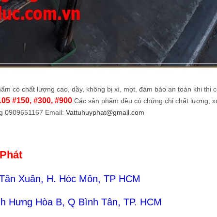
ẩm có chất lượng cao, dầy, không bị xì, mọt, đảm bảo an toàn khi thi 
 #150, #300, #900
Các sản phẩm đều có chứng chỉ chất lượng, x
ng 0909651167 Email:
Vattuhuyphat@gmail.com
 Phát
 Tân Xuân, H. Hóc Môn, TP HCM
ình Hưng Hòa B, Q Bình Tân, TP. HCM