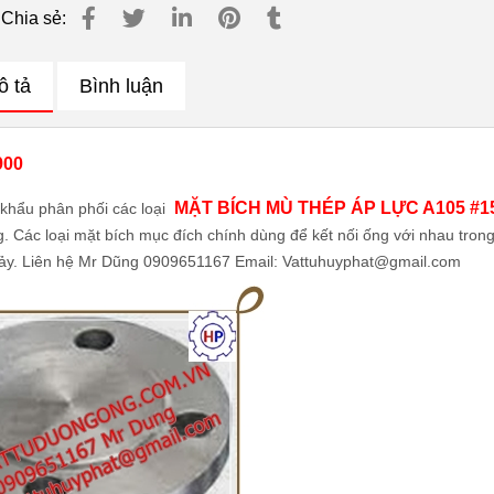
Chia sẻ:
ô tả
Bình luận
900
MẶT BÍCH MÙ THÉP ÁP LỰC A105 #15
khẩu phân phối các loại
 Các loại mặt bích mục đích chính dùng để kết nối ống với nhau tron
 chảy. Liên hệ Mr Dũng 0909651167 Email: Vattuhuyphat@gmail.com