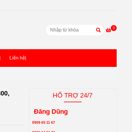
0
|
Liên hệ|
00,
HỔ TRỢ 24/7
Đăng Dũng
0909 65 11 67