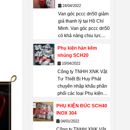
Chí Minh
24/04/2022
Vattuhuyphat@gmail.com
Van góc pccc dn50 giảm
giá thanh lý tại Hồ Chí
Minh. Van góc pccc dn50
có khả năng chịu lực
lớn, độ bền cao, thiết bị
Phụ kiện hàn kẽm
không thể thiếu được
nhúng SCH20
trong công tác PCCC:
10/04/2022
Tiêu chuẩn ngàm nối :
Công ty TNHH XNK Vật
TCVN. Chất liệu: Gang.
Tư Thiết Bị Huy Phát
Kích thước D50(mm).
chuyên nhập khẩu phân
Trọng lượng van gang
phối các loại Phụ kiện
DN50(không ngàm): 2kg.
hàn kẽm nhúng SCH20
Trọng lượng van gang
PHỤ KIỆN ĐÚC SCH40
dung cho đường ống.
DN50 (có ngàm): 2,1kg.
INOX 304
Sản phẩm Phụ kiện hàn
liên hệ 0909651167
04/01/2022
kẽm nhúng SCH20 dùng
Dũng để biết giá thanh lý
Công ty TNHH XNK Vật
cho các công trình xây
van góc