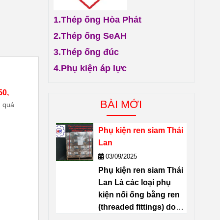
1.
Thép ống Hòa Phát
2.
Thép ống SeAH
3.
Thép ống đúc
4.
Phụ kiện áp lực
0,
BÀI MỚI
g quá
Phụ kiện ren siam Thái
Lan
03/09/2025
Phụ kiện ren siam Thái
Lan Là các loại
phụ
kiện nối ống bằng ren
(threaded fittings) do
thương hiệu
SIAM
sản