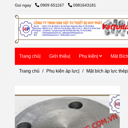
Gọi ngay
0909 651167
0981643181
Trang chủ|
Giới thiệu|
Phụ kiện|
Mặt Bíc
Trang chủ
/
Phụ kiện áp lực|
/
Mặt bích áp lực thép