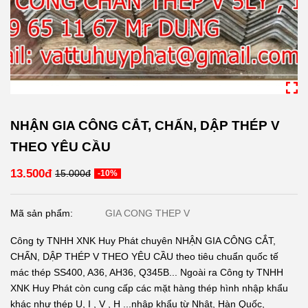
NHẬN GIA CÔNG CẮT, CHẤN, DẬP THÉP V
THEO YÊU CẦU
13.500đ
15.000đ
-10%
Mã sản phẩm:
GIA CONG THEP V
Công ty TNHH XNK Huy Phát chuyên NHẬN GIA CÔNG CẮT,
CHẤN, DẬP THÉP V THEO YÊU CẦU theo tiêu chuẩn quốc tế
mác thép SS400, A36, AH36, Q345B... Ngoài ra Công ty TNHH
XNK Huy Phát còn cung cấp các mặt hàng thép hình nhập khẩu
khác như thép U, I , V , H ...nhập khẩu từ Nhật, Hàn Quốc,