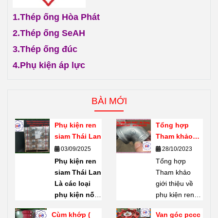
3.
Thép ống đúc
4.
Phụ kiện áp lực
BÀI MỚI
Phụ kiện ren
Tổng hợp
siam Thái Lan
Tham khảo
giới thiệu về
03/09/2025
28/10/2023
phụ kiện ren
Phụ kiện ren
Tổng hợp
mạ kẽm
siam Thái Lan
Tham khảo
Shanxi Haili
Là các loại
giới thiệu về
Trung Quốc
phụ kiện nối
phụ kiện ren
ống bằng ren
mạ kẽm
Cùm khớp (
Van góc pccc
(threaded
Shanxi Haili
coupling) nối
dn50 giảm giá
fittings) do
Trung Quốc.
rãnh giá tốt
thanh lý tại
14/05/2022
24/04/2022
thương hiệu
Phụ kiện ren
Hồ Chí Minh
Công ty TNHH
SIAM
sản
mạ kẽm
Van góc pccc