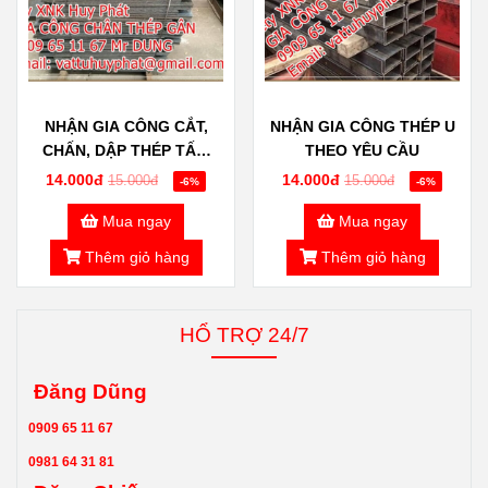
NHẬN GIA CÔNG CẮT,
NHẬN GIA CÔNG THÉP U
CHẤN, DẬP THÉP TẤM
THEO YÊU CẦU
GÂN THEO YÊU CẦU
14.000đ
14.000đ
15.000đ
15.000đ
-6%
-6%
Mua ngay
Mua ngay
Thêm giỏ hàng
Thêm giỏ hàng
HỔ TRỢ 24/7
Đăng Dũng
0909 65 11 67
0981 64 31 81
Đăng Chiến
0967 655 954
0902 724 671