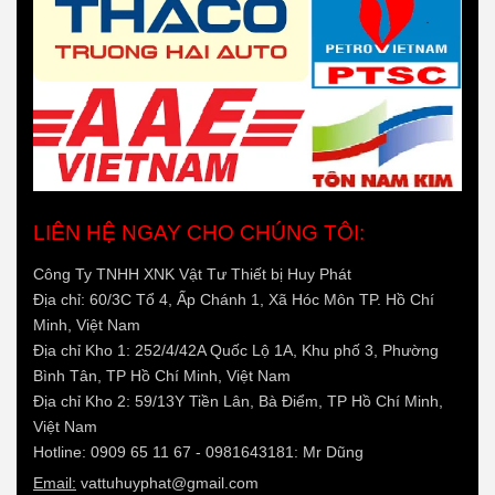
LIÊN HỆ NGAY CHO CHÚNG TÔI:
Công Ty TNHH XNK Vật Tư Thiết bị Huy Phát
Địa chỉ: 60/3C Tổ 4, Ấp Chánh 1, Xã Hóc Môn TP. Hồ Chí
Minh, Việt Nam
Địa chỉ Kho 1: 252/4/42A Quốc Lộ 1A, Khu phố 3, Phường
Bình Tân, TP Hồ Chí Minh, Việt Nam
Địa chỉ Kho 2: 59/13Y Tiền Lân, Bà Điểm, TP Hồ Chí Minh,
Việt Nam
Hotline: 0909 65 11 67 - 0981643181: Mr Dũng
Email:
vattuhuyphat@gmail.com
Web:
vattuduongong.com.vn, phukienapluc.com.vn
"Khởi đầu phân phối vươn tới thành công...Hãy để chúng tôi
phục vụ bạn - 0909 65 11 67 - Mr Dũng"