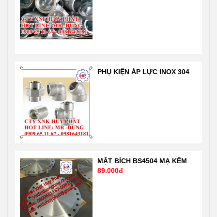
thị trường Liên
nghiêm ngặt
hệ 24/7 Mr
của chuẩn quốc
Dũng
tế và nước Mỹ,
PHỤ KIỆN ÁP LỰC INOX 304
0909651167-
Nhật …. Liên hệ
0981 64 31 81
Mr Dũng
Email:
0909651167
Vattuhuyphat@gmail.com
Email:
Web:
Vattuhuyphat@gmail
vatuduongong.com.vn
MẶT BÍCH BS4504 MẠ KẼM
89.000đ
MẶT BÍCH MẠ KẼM