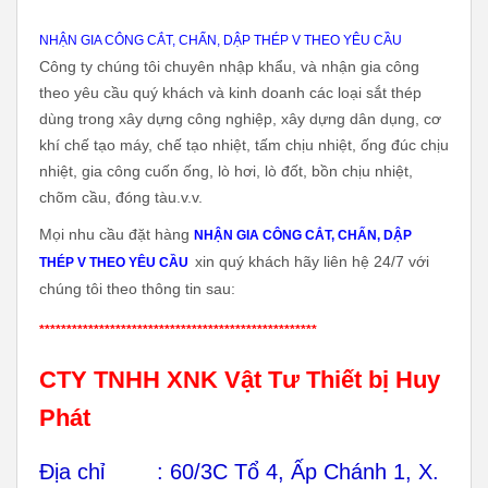
dùng trong xây dựng công nghiệp, xây dựng dân dụng, cơ
khí chế tạo máy, chế tạo nhiệt, tấm chịu nhiệt, ống đúc chịu
nhiệt, gia công cuốn ống, lò hơi, lò đốt, bồn chịu nhiệt,
chõm cầu, đóng tàu.v.v.
Mọi nhu cầu đặt hàng
NHẬN GIA CÔNG CẮT, CHẤN, DẬP
xin quý khách hãy liên hệ 24/7 với
THÉP V THEO YÊU CẦU
chúng tôi theo thông tin sau:
***************************************************
CTY TNHH XNK Vật Tư Thiết bị Huy
Phát
Địa chỉ : 60/3C Tổ 4, Ấp Chánh 1, X.
Tân Xuân, H. Hóc Môn, TP HCM
Địa chỉ Kho: 252/4/42A Quốc Lộ 1A, P