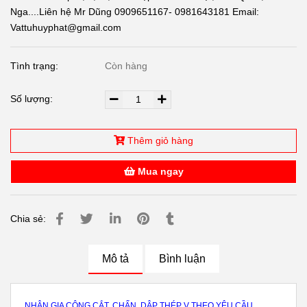
Nga....Liên hệ Mr Dũng 0909651167- 0981643181 Email:
Vattuhuyphat@gmail.com
Tình trạng:
Còn hàng
Số lượng:
Thêm giỏ hàng
Mua ngay
Chia sẻ:
Mô tả
Bình luận
NHẬN GIA CÔNG CẮT, CHẤN, DẬP THÉP V THEO YÊU CẦU