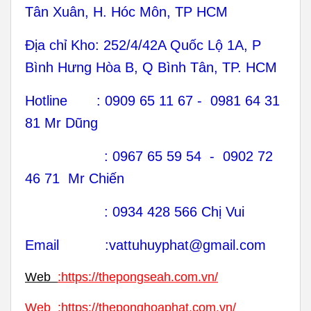
Bình Hưng Hòa B, Q Bình Tân, TP. HCM
Hotline : 0909 65 11 67 - 0981 64 31
81 Mr Dũng
: 0967 65 59 54 - 0902 72
46 71 Mr Chiến
: 0934 428 566 Chị Vui
Email :vattuhuyphat@gmail.com
Web
:
https://thepongseah.com.vn/
Web
:
https://theponghoaphat.com.vn/
Web
:
http://ongthepduc.vn/
Web
:
http://vattuduongong.com.vn/