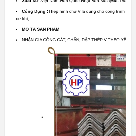
Xuất Xứ :
Việt Nam-Hàn Quốc-Nhật Bản-Malaysia-Thái La
Công Dụng :
Thép hình chữ V là dùng cho công trình xây 
cơ khí, …
MÔ TẢ SẢN PHẨM 
NHẬN GIA CÔNG CẮT, CHẤN, DẬP THÉP V THEO YÊU CẦ