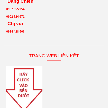
Chị vui
0934 428 566
TRANG WEB LIÊN KẾT
1.
Thép ống Hòa Phát
2.
Thép ống SeAH