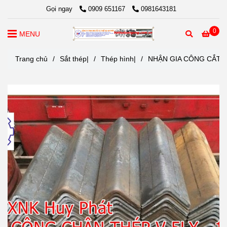
Gọi ngay
0909 651167
0981643181
0
MENU
Trang chủ
/
Sắt thép|
/
Thép hình|
/
NHẬN GIA CÔNG CẮT, 