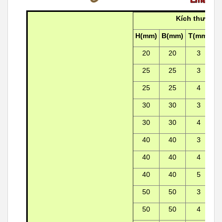
Kích thước t
H(mm)
B(mm)
T(mm)
20
20
3
25
25
3
25
25
4
30
30
3
30
30
4
40
40
3
40
40
4
40
40
5
50
50
3
50
50
4