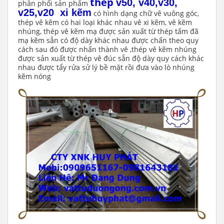
thép
v50, v40,v30,
phân phối sản phẩm
v25,v20 xi kẽm
có hình dạng chữ vê vuông góc,
thép vê kẽm có hai loại khác nhau vê xi kẽm, vê kẽm
nhúng, thép vê kẽm mạ được sản xuất từ thép tấm đã
mạ kẽm sẵn có độ dày khác nhau được chấn theo quy
cách sau đó được nhấn thành vê ,thép vê kẽm nhúng
được sản xuất từ thép vê đúc sẵn độ dày quy cách khác
nhau được tẩy rửa sử lý bề mặt rồi đưa vào lò nhúng
kẽm nóng