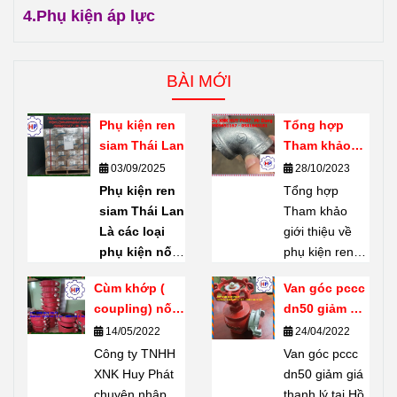
4.
Phụ kiện áp lực
BÀI MỚI
Phụ kiện ren
Tổng hợp
siam Thái Lan
Tham khảo
giới thiệu về
03/09/2025
28/10/2023
phụ kiện ren
Phụ kiện ren
Tổng hợp
mạ kẽm
siam Thái Lan
Tham khảo
Shanxi Haili
Là các loại
giới thiệu về
Trung Quốc
phụ kiện nối
phụ kiện ren
ống bằng ren
mạ kẽm
Cùm khớp (
Van góc pccc
(threaded
Shanxi Haili
coupling) nối
dn50 giảm giá
fittings) do
Trung Quốc.
rãnh giá tốt
thanh lý tại
14/05/2022
24/04/2022
thương hiệu
Phụ kiện ren
Hồ Chí Minh
Công ty TNHH
SIAM
sản
mạ kẽm
Van góc pccc
XNK Huy Phát
xuất – một
Shanxi Haili là
dn50 giảm giá
chuyên nhập
thương hiệu
dòng phụ kiện
thanh lý tại Hồ