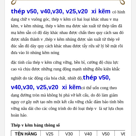
thép
v50, v40,v30, v25,v20 xi kẽm
có hình
dạng chữ v vuông góc, thép v kẽm có hai loại khác nhau v mạ
kẽm, v kẽm nhúng, thép v kẽm mạ được sản xuất từ thép tấm đã
mạ kẽm sẵn có độ dày khác nhau được chấn theo quy cách sau đó
được nhấn thành v ,thép v kẽm nhúng được sản xuất từ thép vê
đúc sẵn độ dày quy cách khác nhau được tẩy rửa sử lý bề mặt rồi
đưa vào lò nhúng kẽm nóng
đặc tính của thép v kẽm cứng vững, bền bỉ, cường độ chịu lực
cao và chịu được những rung động mạnh những điều kiện khắc
thép
v50,
nghiệt do tác động của hóa chất, nhiệt độ,
v40,v30, v25,v20 xi kẽm
có thể uốn cong theo
dạng đường tròn mà không bị phá vỡ kết cấu, do đó làm giảm
nguy cơ gãy nứt tạo nên một kết cấu vững chắc
đảm bảo tính bền
vững nâu dài cho các công trình do đó loại thép v là sự lựa chọn
hoàn hảo.
Thép v kẽm bảng thông số
TÊN HÀNG
V25
V30
V40
V50
V63