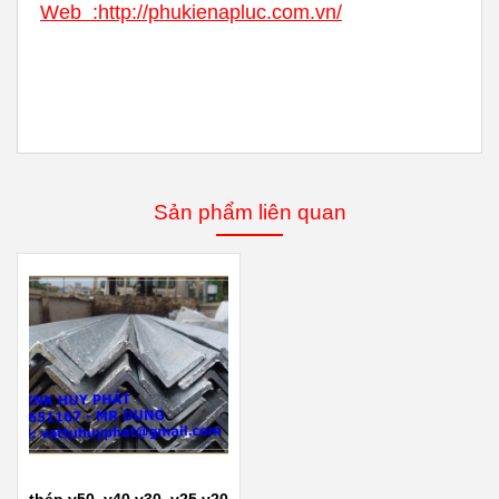
Web :
http://phukienapluc.com.vn/
Sản phẩm liên quan
thép v50, v40,v30, v25,v20