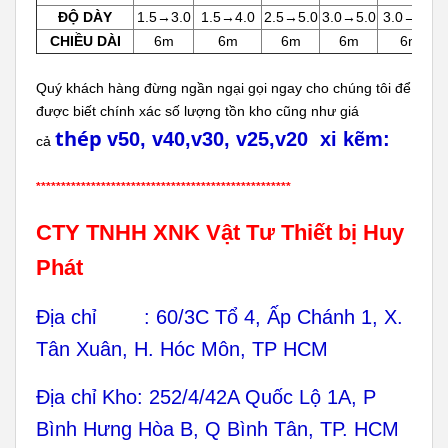
ĐỘ DÀY
1.5→3.0
1.5→4.0
2.5→5.0
3.0→5.0
3.0→5.0
CHIỀU DÀI
6m
6m
6m
6m
6m
Quý khách hàng đừng ngần ngại gọi ngay cho chúng tôi để
được biết chính xác số lượng tồn kho cũng như giá
thép
v50, v40,v30, v25,v20 xi kẽm:
cả
***************************************************
CTY TNHH XNK Vật Tư Thiết bị Huy
Phát
Địa chỉ : 60/3C Tổ 4, Ấp Chánh 1, X.
Tân Xuân, H. Hóc Môn, TP HCM
Địa chỉ Kho: 252/4/42A Quốc Lộ 1A, P
Bình Hưng Hòa B, Q Bình Tân, TP. HCM