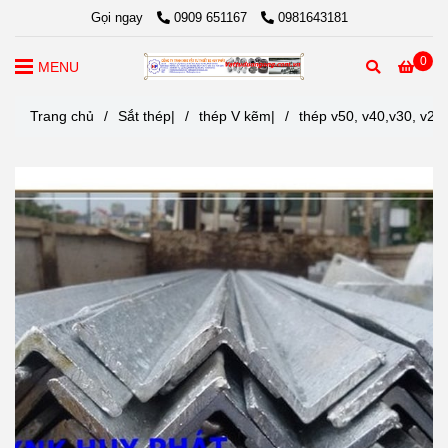
Gọi ngay
0909 651167
0981643181
0
MENU
Trang chủ
/
Sắt thép|
/
thép V kẽm|
/
thép v50, v40,v30, v25