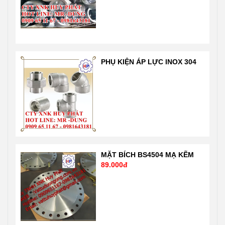
khẩu trực tiếp
tiêu chuẩn ISO
nên giá tốt nhất
1900: 2001 rất
thị trường Liên
nghiêm ngặt
hệ 24/7 Mr
của chuẩn quốc
Dũng
tế và nước Mỹ,
PHỤ KIỆN ÁP LỰC INOX 304
0909651167-
Nhật …. Liên hệ
0981 64 31 81
Mr Dũng
Email:
0909651167
Vattuhuyphat@gmail.com
Email:
Web:
Vattuhuyphat@gmail
vatuduongong.com.vn
MẶT BÍCH BS4504 MẠ KẼM
89.000đ