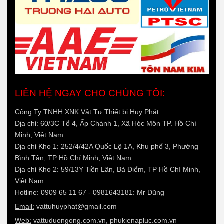
LIÊN HỆ NGAY CHO CHÚNG TÔI:
Công Ty TNHH XNK Vật Tư Thiết bị Huy Phát
Địa chỉ: 60/3C Tổ 4, Ấp Chánh 1, Xã Hóc Môn TP. Hồ Chí
Minh, Việt Nam
Địa chỉ Kho 1: 252/4/42A Quốc Lộ 1A, Khu phố 3, Phường
Bình Tân, TP Hồ Chí Minh, Việt Nam
Địa chỉ Kho 2: 59/13Y Tiền Lân, Bà Điểm, TP Hồ Chí Minh,
Việt Nam
Hotline: 0909 65 11 67 - 0981643181: Mr Dũng
Email:
vattuhuyphat@gmail.com
Web:
vattuduongong.com.vn, phukienapluc.com.vn