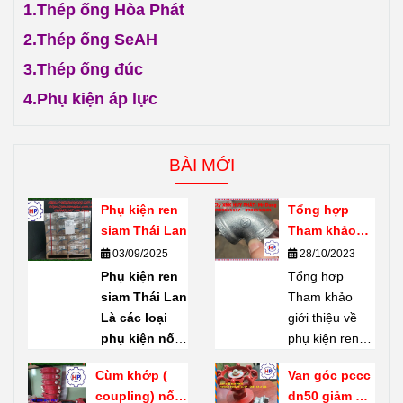
1.
Thép ống Hòa Phát
2.
Thép ống SeAH
3.
Thép ống đúc
4.
Phụ kiện áp lực
BÀI MỚI
Phụ kiện ren
Tổng hợp
siam Thái Lan
Tham khảo
giới thiệu về
03/09/2025
28/10/2023
phụ kiện ren
Phụ kiện ren
Tổng hợp
mạ kẽm
siam Thái Lan
Tham khảo
Shanxi Haili
Là các loại
giới thiệu về
Trung Quốc
phụ kiện nối
phụ kiện ren
ống bằng ren
mạ kẽm
Cùm khớp (
Van góc pccc
(threaded
Shanxi Haili
coupling) nối
dn50 giảm giá
fittings) do
Trung Quốc.