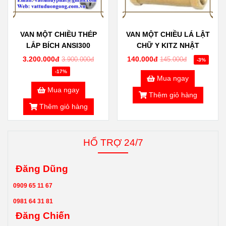
VAN MỘT CHIỀU THÉP
VAN MỘT CHIỀU LÁ LẬT
LẮP BÍCH ANSI300
CHỮ Y KITZ NHẬT
3.200.000đ
140.000đ
3.900.000đ
145.000đ
-3%
-17%
Mua ngay
Mua ngay
Thêm giỏ hàng
Thêm giỏ hàng
HỔ TRỢ 24/7
Đăng Dũng
0909 65 11 67
0981 64 31 81
Đăng Chiến