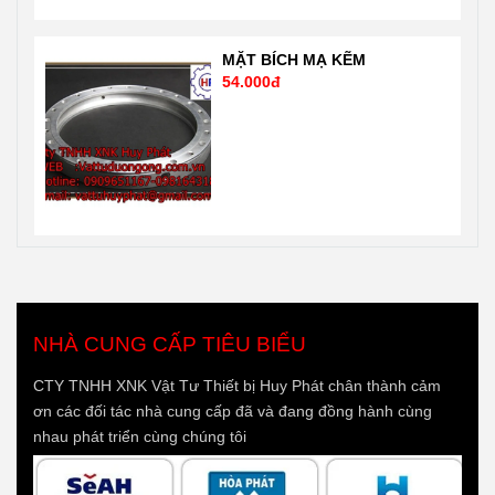
MẶT BÍCH MẠ KẼM
54.000đ
NHÀ CUNG CẤP TIÊU BIỂU
CTY TNHH XNK Vật Tư Thiết bị Huy Phát chân thành cảm
ơn các đối tác nhà cung cấp đã và đang đồng hành cùng
nhau phát triển cùng chúng tôi