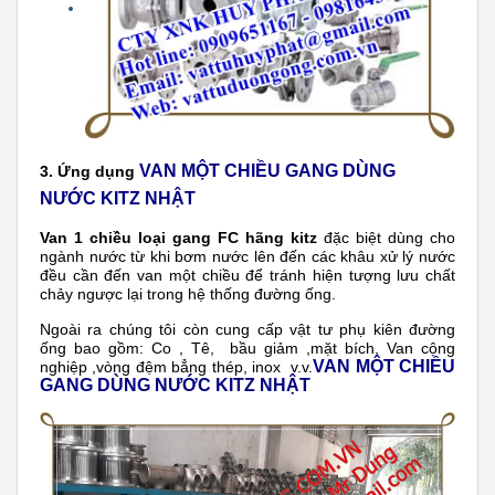
VAN MỘT CHIỀU GANG DÙNG
3. Ứng dụng
NƯỚC KITZ NHẬT
Van 1 chiều loại gang FC hãng kitz
đặc biệt dùng cho
ngành nước từ khi bơm nước lên đến các khâu xử lý nước
đều cần đến van một chiều để tránh hiện tượng lưu chất
chảy ngược lại trong hệ thống đường ống.
Ngoài ra chúng tôi còn cung cấp vật tư phụ kiên đường
ống bao gồm: Co , Tê, bầu giảm ,mặt bích, Van công
VAN MỘT CHIỀU
nghiệp ,vòng đệm bẳng thép, inox v.v.
GANG DÙNG NƯỚC KITZ NHẬT