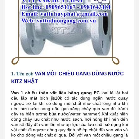
1. Tên gọi:
VAN MỘT CHIỀU GANG DÙNG NƯỚC
KITZ NHẬT
Van 1 chiều thân vật liệu bằng gang FC
loại lá lật hai
đầu lắp mặt bích jis10k có tác dụng ngăn nước quay
ngược trở lại khi có dòng môi chất như chất lỏng như khí
nén hơi nước nóng dầu gas xăng chảy qua van để tránh
gây ra hiện tượng búa nước(water hammer).
Khi xuất hiện
dòng chảy lưu chất như nước sạch, hơi nóng khí nén đến
van sẽ đẩy đĩa van lên nhờ áp lực của lưu chất sử dụng khi
vật chất đi ngược dòng quy định sẽ ép chặt đĩa van vào và
ko cho dòng vật chất đi qua. Đối với van một chiều gang lá