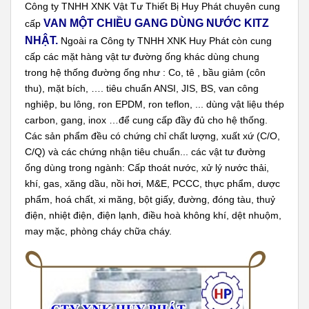
Công ty TNHH XNK Vật Tư Thiết Bị Huy Phát chuyên cung
VAN MỘT CHIỀU GANG DÙNG NƯỚC KITZ
cấp
NHẬT.
Ngoài ra Công ty TNHH XNK Huy Phát còn cung
cấp các mặt hàng vật tư đường ống khác dùng chung
trong hệ thống đường ống như : Co, tê , bầu giảm (côn
thu), mặt bích, …. tiêu chuẩn ANSI, JIS, BS, van công
nghiệp, bu lông, ron EPDM, ron teflon, ... dùng vật liệu thép
carbon, gang, inox …để cung cấp đầy đủ cho hệ thống.
Các sản phẩm đều có chứng chỉ chất lượng, xuất xứ (C/O,
C/Q) và các chứng nhận tiêu chuẩn... các vật tư đường
ống dùng trong ngành: Cấp thoát nước, xử lý nước thải,
khí, gas, xăng dầu, nồi hơi, M&E, PCCC, thực phẩm, dược
phẩm, hoá chất, xi măng, bột giấy, đường, đóng tàu, thuỷ
điện, nhiệt điện, điện lạnh, điều hoà không khí, dệt nhuộm,
may mặc, phòng cháy chữa cháy.