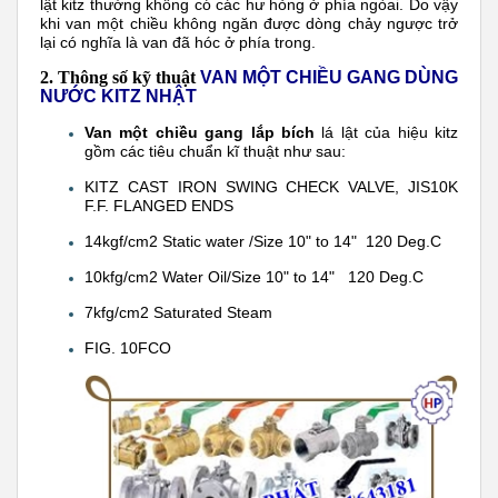
lật kitz thường không có các hư hỏng ở phía ngòai. Do vậy
khi van một chiều không ngăn được dòng chảy ngược trở
lại có nghĩa là van đã hóc ở phía trong.
2. Thông số kỹ thuật
VAN MỘT CHIỀU GANG DÙNG
NƯỚC KITZ NHẬT
Van một chiều gang lắp bích
lá lật của hiệu kitz
gồm các tiêu chuẩn kĩ thuật như sau:
KITZ CAST IRON SWING CHECK VALVE, JIS10K
F.F. FLANGED ENDS
14kgf/cm2 Static water /Size 10" to 14" 120 Deg.C
10kfg/cm2 Water Oil/Size 10" to 14" 120 Deg.C
7kfg/cm2 Saturated Steam
FIG. 10FCO