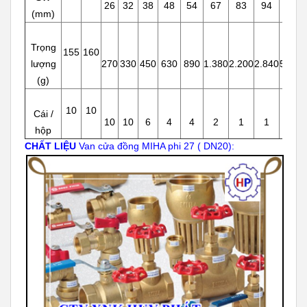
26
32
38
48
54
67
83
94
125
(mm)
Trọng
155
160
lượng
270
330
450
630
890
1.380
2.200
2.840
5.600
(g)
10
10
Cái /
10
10
6
4
4
2
1
1
1
hộp
CHẤT LIỆU
Van cửa đồng MIHA phi 27 ( DN20):