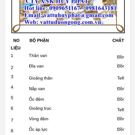
NO BỘ PHẬN
CHẤT
LIỆU
1
Thân van
Đồng
Đĩa van
Đồng
2
3
Gioăng thân
Teflon
4
Nắp van
Đồng
5
Ốc đệm
Đồng
6
Gioăng trục
Teflon
Vòng đệm
Đồng
7
Ốc áp lực
Đồng
8