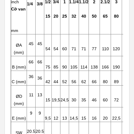
inch
1/2
3/4
1
1.1/4
1.1/2
2
2.1/2
3
4
1/4
3/8
Cỡ van
15
20
25
32
40
50
65
80
100
mm
45
45
ØA
54
54
60
71
71
77
110
120
150
(mm)
66
66
B (mm)
75
85
90
105
114
138
166
190
226
36
36
C (mm)
42
44
52
56
62
66
80
89
110
11
13
ØD
15
19,5
24,5
30
35
46
60
72
90
(mm)
9
9
E (mm)
9,5
12
13
14,5
15
16
20
22,5
27
20.5
20.5
SW