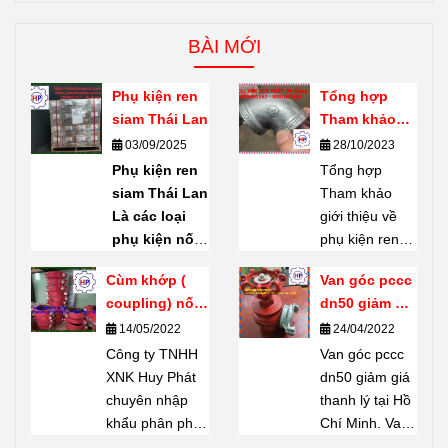
BÀI MỚI
Phụ kiện ren
Tổng hợp
siam Thái Lan
Tham khảo
giới thiệu về
03/09/2025
28/10/2023
phụ kiện ren
Phụ kiện ren
Tổng hợp
mạ kẽm
siam Thái Lan
Tham khảo
Shanxi Haili
Là các loại
giới thiệu về
Trung Quốc
phụ kiện nối
phụ kiện ren
ống bằng ren
mạ kẽm
Cùm khớp (
Van góc pccc
(threaded
Shanxi Haili
coupling) nối
dn50 giảm giá
fittings) do
Trung Quốc.
rãnh giá tốt
thanh lý tại
14/05/2022
24/04/2022
thương hiệu
Phụ kiện ren
Hồ Chí Minh
Công ty TNHH
SIAM
sản
mạ kẽm
Van góc pccc
XNK Huy Phát
xuất – một
Shanxi Haili là
dn50 giảm giá
chuyên nhập
thương hiệu
dòng phụ kiện
thanh lý tại Hồ
khẩu phân phối
nổi tiếng của
được nhiều
Chí Minh. Van
Cùm khớp (
Thái Lan.
chủ dự án tin
góc pccc dn50