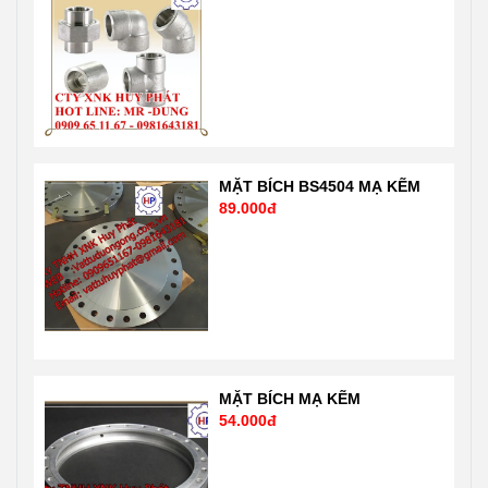
0981 64 31 81
Mr Dũng
Email:
0909651167
Vattuhuyphat@gmail.com
Email:
Web:
Vattuhuyphat@gmail
vatuduongong.com.vn
MẶT BÍCH BS4504 MẠ KẼM
89.000đ
MẶT BÍCH MẠ KẼM
54.000đ