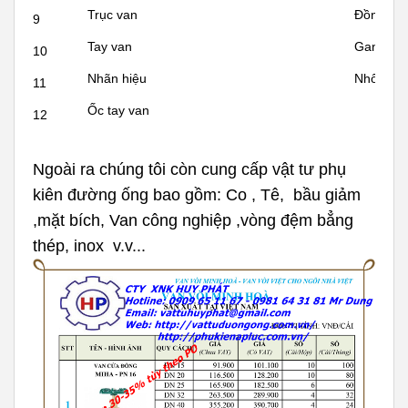
Trục van
Đồng
9
Tay van
Gang
10
Nhãn hiệu
Nhôm
11
Ốc tay van
12
Ngoài ra chúng tôi còn cung cấp vật tư phụ
kiên đường ống bao gồm: Co , Tê, bầu giảm
,mặt bích, Van công nghiệp ,vòng đệm bẳng
thép, inox v.v...