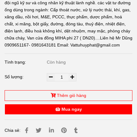
đội ngũ kỹ sư và công nhân kỹ thuật lành nghề. các vật tư đường
ống dùng trong ngành: Cấp thoát nước, xử lý nước thải, khí, gas,
xăng dầu, nồi hơi, M&E, PCCC, thực phẩm, dược phẩm, hoá
chất, xi măng, bột giấy, đường, đóng tàu, thuỷ điện, nhiệt điện,
điện lạnh, điều hoà không khí, dệt nhuộm, may mặc, phòng cháy
chữa cháy, Van cửa đồng MIHA phi 27 ( DN20)....Liên hệ Mr Dũng
0909651167- 0981643181 Email: Vattuhuyphat@gmail.com
Tình trạng:
Còn hàng
Số lượng:
Thêm giỏ hàng
Mua ngay
Chia sẻ: