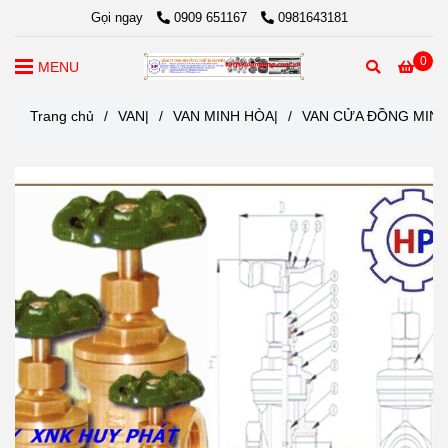
Gọi ngay
0909 651167
0981643181
0
MENU
Trang chủ
/
VAN|
/
VAN MINH HÒA|
/
VAN CỬA ĐỒNG MIN