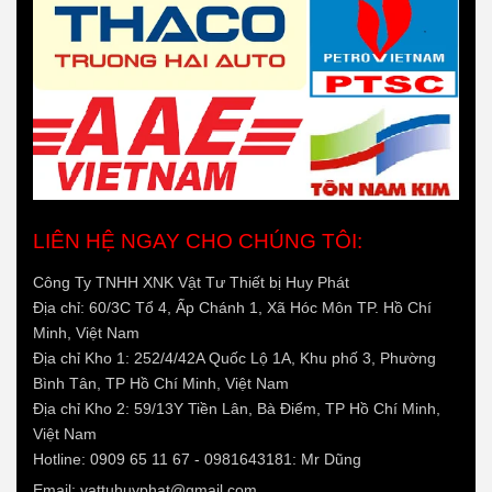
LIÊN HỆ NGAY CHO CHÚNG TÔI:
Công Ty TNHH XNK Vật Tư Thiết bị Huy Phát
Địa chỉ: 60/3C Tổ 4, Ấp Chánh 1, Xã Hóc Môn TP. Hồ Chí
Minh, Việt Nam
Địa chỉ Kho 1: 252/4/42A Quốc Lộ 1A, Khu phố 3, Phường
Bình Tân, TP Hồ Chí Minh, Việt Nam
Địa chỉ Kho 2: 59/13Y Tiền Lân, Bà Điểm, TP Hồ Chí Minh,
Việt Nam
Hotline: 0909 65 11 67 - 0981643181: Mr Dũng
Email:
vattuhuyphat@gmail.com