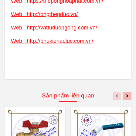
Web
:
https://theponghoaphat.com.vn/
Web
:
http://ongthepduc.vn/
Web
:
http://vattuduongong.com.vn/
Web :
http://phukienapluc.com.vn/
Sản phẩm liên quan