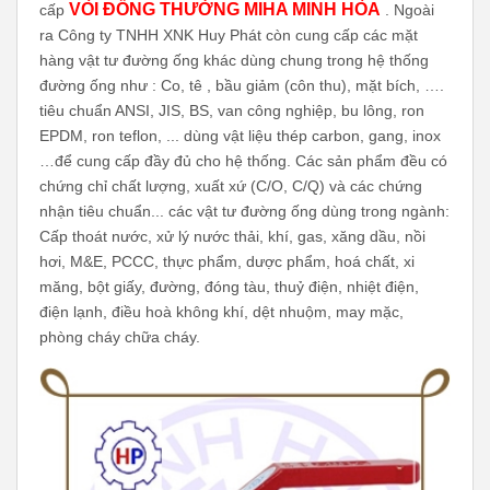
VÒI ĐỒNG THƯỜNG MIHA MINH HÒA
cấp
. Ngoài
ra Công ty TNHH XNK Huy Phát còn cung cấp các mặt
hàng vật tư đường ống khác dùng chung trong hệ thống
đường ống như : Co, tê , bầu giảm (côn thu), mặt bích, ….
tiêu chuẩn ANSI, JIS, BS, van công nghiệp, bu lông, ron
EPDM, ron teflon, ... dùng vật liệu thép carbon, gang, inox
…để cung cấp đầy đủ cho hệ thống. Các sản phẩm đều có
chứng chỉ chất lượng, xuất xứ (C/O, C/Q) và các chứng
nhận tiêu chuẩn... các vật tư đường ống dùng trong ngành:
Cấp thoát nước, xử lý nước thải, khí, gas, xăng dầu, nồi
hơi, M&E, PCCC, thực phẩm, dược phẩm, hoá chất, xi
măng, bột giấy, đường, đóng tàu, thuỷ điện, nhiệt điện,
điện lạnh, điều hoà không khí, dệt nhuộm, may mặc,
phòng cháy chữa cháy.