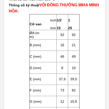
VÒI ĐỒNG THƯỜNG MIHA MINH
Thông số kỹ thuật
HÒA
:
inch
1/2
1
Cỡ van
mm
15
25
ØA (m
92
92
m)
B (mm)
16
21
C (mm)
46
49
D (mm)
8
10
E (mm)
37,6
39,5
F (mm)
73
82
G (mm)
12
15,6