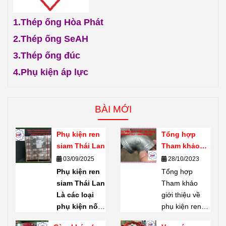
1.
Thép ống Hòa Phát
2.
Thép ống SeAH
3.
Thép ống đúc
4.
Phụ kiện áp lực
BÀI MỚI
Phụ kiện ren
Tổng hợp
siam Thái Lan
Tham khảo
giới thiệu về
03/09/2025
28/10/2023
phụ kiện ren
Phụ kiện ren
Tổng hợp
mạ kẽm
siam Thái Lan
Tham khảo
Shanxi Haili
Là các loại
giới thiệu về
Trung Quốc
phụ kiện nối
phụ kiện ren
ống bằng ren
mạ kẽm