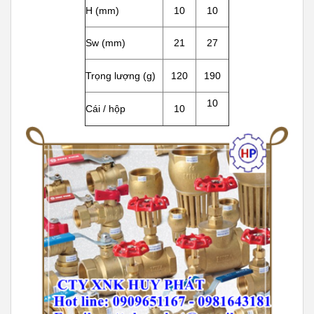
H (mm)
10
10
Sw (mm)
21
27
Trọng lượng (g)
120
190
10
Cái / hộp
10