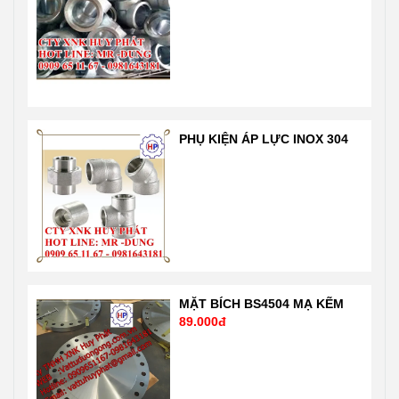
SCH20. Sản
hiện đại nhất
phẩm nhập
của Mỹ theo
khẩu trực tiếp
tiêu chuẩn ISO
nên giá tốt nhất
1900: 2001 rất
thị trường Liên
nghiêm ngặt
hệ 24/7 Mr
của chuẩn quốc
Dũng
tế và nước Mỹ,
PHỤ KIỆN ÁP LỰC INOX 304
0909651167-
Nhật …. Liên hệ
0981 64 31 81
Mr Dũng
Email:
0909651167
Vattuhuyphat@gmail.com
Email:
Web:
Vattuhuyphat@gmail
vatuduongong.com.vn
MẶT BÍCH BS4504 MẠ KẼM
89.000đ