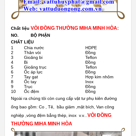
VÒI ĐỒNG THƯỜNG MIHA MINH HÒA:
Chất liệu
NO. BỘ PHẬN
CHẤT LIỆU
1
Chia nước
HDPE
2
Thân vòi
Đồng
3
Gioăng bi
Teflon
4
Bi
Đồng
5
Gioăng trục
Teflon
6
Ốc áp lực
Đồng
7
Tay gạt
Hợp kim nhôm
8
Ốc tay
Inox
9
Trục
Đồng
10
Ốc đệm
Đồng
Ngoài ra chúng tôi còn cung cấp vật tư phụ kiên đường
ống bao gồm: Co , Tê, bầu giảm ,mặt bích, Van công
VÒI ĐỒNG
nghiệp ,vòng đệm bẳng thép, inox v.v...
THƯỜNG MIHA MINH HÒA