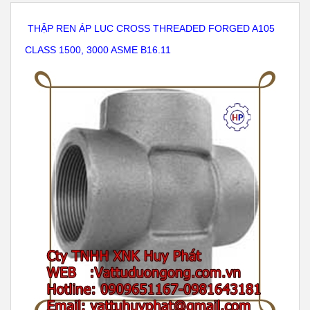
THẬP REN ÁP LUC CROSS THREADED FORGED A105
CLASS 1500, 3000 ASME B16.11