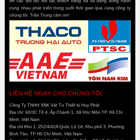
ơn các đối tác đối tác khách hàng đã và đang đồng hành
cùng nhau phát triển trong suốt thời gian qua cùng công ty
chúng tôi. Trân Trọng cảm ơn!
LIÊN HỆ NGAY CHO CHÚNG TÔI:
Công Ty TNHH XNK Vật Tư Thiết bị Huy Phát
Địa chỉ: 60/3C Tổ 4, Ấp Chánh 1, Xã Hóc Môn TP. Hồ Chí
Minh, Việt Nam
Địa chỉ Kho 1: 252/4/42A Quốc Lộ 1A, Khu phố 3, Phường
Bình Tân, TP Hồ Chí Minh, Việt Nam