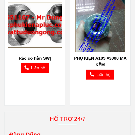
Rắc co hàn SW|
PHỤ KIỆN A105 #3000 MẠ
KẼM
Liên hệ
Liên hệ
HỔ TRỢ 24/7
Đăng Dũng