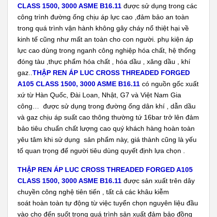
CLASS 1500, 3000 ASME B16.11
được sử dụng trong các
công trình đường ống chịu áp lực cao ,đảm bảo an toàn
trong quá trình vận hành không gây cháy nổ thiệt hại về
kinh tế cũng như mất an toàn cho con người. phụ kiện áp
lực cao dùng trong nganh công nghiệp hóa chất, hệ thống
đóng tàu ,thực phẩm hóa chất , hóa dầu , xăng dầu , khí
gaz..
THẬP REN ÁP LUC CROSS THREADED FORGED
A105 CLASS 1500, 3000 ASME B16.11
có nguồn gốc xuất
xứ từ Hàn Quốc, Đài Loan, Nhật, G7 và Việt Nam Gia
công… được sử dụng trong đường ống dân khí , dẫn dầu
và gaz chịu áp suất cao thông thường tứ 16bar trở lên đảm
bảo tiêu chuẩn chất lượng cao quý khách hàng hoàn toàn
yêu tâm khi sử dụng sản phẩm này, giá thành cũng là yếu
tố quan trọng để người tiêu dùng quyết định lựa chọn .
THẬP REN ÁP LUC CROSS THREADED FORGED A105
CLASS 1500, 3000 ASME B16.11
được sản xuất trên dây
chuyền công nghệ tiên tiến , tất cả các khâu kiễm
soát hoàn toàn tự động từ việc tuyển chọn nguyên liệu đầu
vào cho đến suốt trong quá trình sản xuất đảm bảo đồng