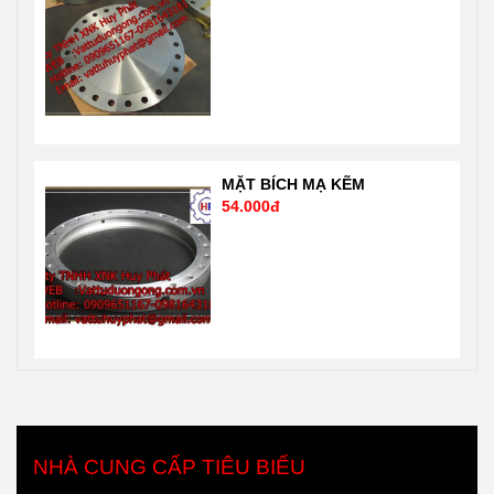
MẶT BÍCH MẠ KẼM
54.000đ
NHÀ CUNG CẤP TIÊU BIỂU