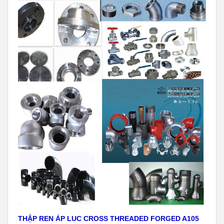
THẬP REN ÁP LUC CROSS THREADED FORGED A105