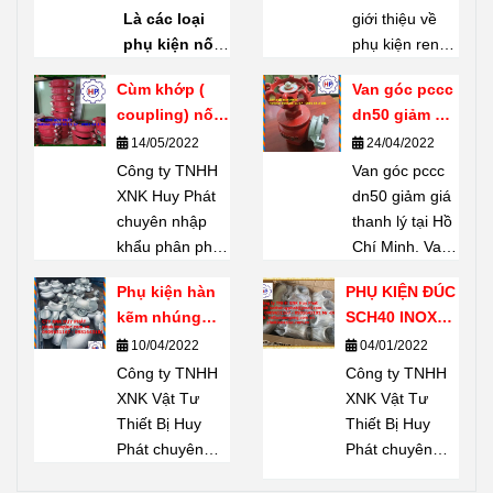
Shanxi Haili
Là các loại
giới thiệu về
Trung Quốc
phụ kiện nối
phụ kiện ren
ống bằng ren
mạ kẽm
Cùm khớp (
Van góc pccc
(threaded
Shanxi Haili
coupling) nối
dn50 giảm giá
fittings) do
Trung Quốc.
rãnh giá tốt
thanh lý tại
14/05/2022
24/04/2022
thương hiệu
Phụ kiện ren
Hồ Chí Minh
Công ty TNHH
SIAM
sản
mạ kẽm
Van góc pccc
XNK Huy Phát
xuất – một
Shanxi Haili là
dn50 giảm giá
chuyên nhập
thương hiệu
dòng phụ kiện
thanh lý tại Hồ
khẩu phân phối
nổi tiếng của
được nhiều
Chí Minh. Van
Cùm khớp (
Thái Lan.
chủ dự án tin
góc pccc dn50
Phụ kiện hàn
PHỤ KIỆN ĐÚC
coupling) nối
Chuyên dùng
chọn. Không
có khả năng
kẽm nhúng
SCH40 INOX
rãnh giá tốt tại
để
kết nối,
chỉ có khả
chịu lực lớn, độ
SCH20
304
10/04/2022
04/01/2022
thị trường Hồ
phân nhánh,
năng chịu lực
bền cao, thiết
Chí Minh Hãy
Công ty TNHH
đổi hướng,
Công ty TNHH
tốt, chúng còn
bị không thể
Liên hệ 24/7 Mr
XNK Vật Tư
chuyển cỡ
XNK Vật Tư
bền, ít han gỉ
thiếu được
Dũng
Thiết Bị Huy
đường ống
Thiết Bị Huy
và có giá cả thì
trong công tác
0909651167
Phát chuyên
mà không cần
Phát chuyên
phải chăng đã
PCCC: Tiêu
Email:
nhập khẩu phân
hàn. Thích
nhập khẩu phân
biết gì về
chuẩn ngàm