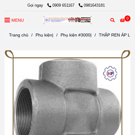
Gọi ngay
0909 651167
0981643181
0
MENU
Trang chủ
/
Phụ kiện|
/
Phụ kiện #3000|
/
THẬP REN ÁP LỰ