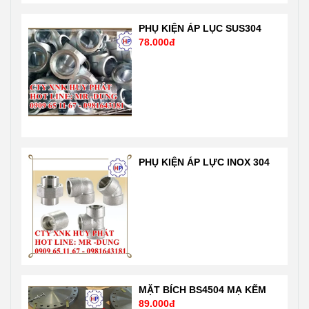
chuẩn ASTM-
trình sản xuất
A234 WPB
theo công nghệ
PHỤ KIỆN ÁP LỤC SUS304
78.000đ
ANSI B16.9
tự động hóa
SCH20. Sản
hiện đại nhất
phẩm nhập
của Mỹ theo
khẩu trực tiếp
tiêu chuẩn ISO
nên giá tốt nhất
1900: 2001 rất
thị trường Liên
nghiêm ngặt
hệ 24/7 Mr
của chuẩn quốc
Dũng
tế và nước Mỹ,
PHỤ KIỆN ÁP LỰC INOX 304
0909651167-
Nhật …. Liên hệ
0981 64 31 81
Mr Dũng
Email:
0909651167
Vattuhuyphat@gmail.com
Email:
Web:
Vattuhuyphat@gmail
vatuduongong.com.vn
MẶT BÍCH BS4504 MẠ KẼM
89.000đ