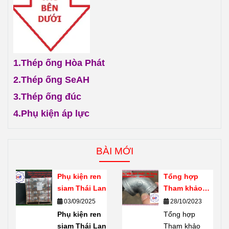
1.
Thép ống Hòa Phát
2.
Thép ống SeAH
3.
Thép ống đúc
4.
Phụ kiện áp lực
BÀI MỚI
Phụ kiện ren
Tổng hợp
siam Thái Lan
Tham khảo
giới thiệu về
03/09/2025
28/10/2023
phụ kiện ren
Phụ kiện ren
Tổng hợp
mạ kẽm
siam Thái Lan
Tham khảo