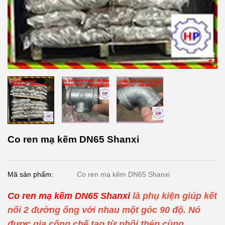
Co ren mạ kẽm DN65 Shanxi
Mã sản phẩm:
Co ren mạ kẽm DN65 Shanxi
Co ren mạ kẽm DN65 Shanxi
là phụ kiện giúp kết
nối 2 đường ống với nhau một góc 90 độ. Nó
được gia công chế tạo từ phôi thép cùng