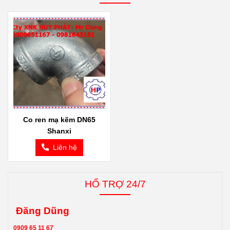
Co ren mạ kẽm DN65
Shanxi
Liên hệ
HỔ TRỢ 24/7
Đăng Dũng
0909 65 11 67