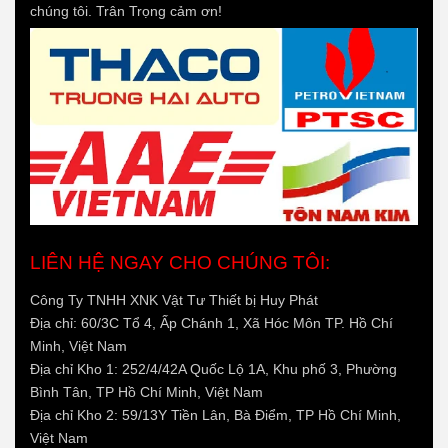
chúng tôi. Trân Trọng cảm ơn!
LIÊN HỆ NGAY CHO CHÚNG TÔI:
Công Ty TNHH XNK Vật Tư Thiết bị Huy Phát
Địa chỉ: 60/3C Tổ 4, Ấp Chánh 1, Xã Hóc Môn TP. Hồ Chí
Minh, Việt Nam
Địa chỉ Kho 1: 252/4/42A Quốc Lộ 1A, Khu phố 3, Phường
Bình Tân, TP Hồ Chí Minh, Việt Nam
Địa chỉ Kho 2: 59/13Y Tiền Lân, Bà Điểm, TP Hồ Chí Minh,
Việt Nam