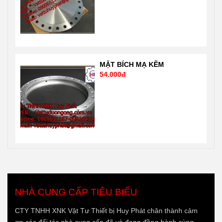
MẶT BÍCH MẠ KẼM
54.000đ
NHÀ CUNG CẤP TIÊU BIỂU
CTY TNHH XNK Vật Tư Thiết bị Huy Phát chân thành cảm
ơn các đối tác nhà cung cấp đã và đang đồng hành cùng