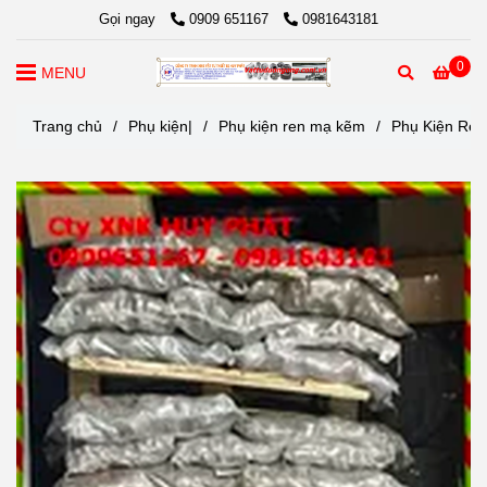
Gọi ngay
0909 651167
0981643181
0
MENU
Trang chủ
/
Phụ kiện|
/
Phụ kiện ren mạ kẽm
/
Phụ Kiện Ren