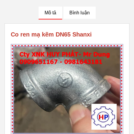
Mô tả
Bình luận
Co ren mạ kẽm DN65 Shanxi