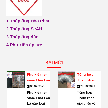
1.
Thép ống Hòa Phát
2.
Thép ống SeAH
3.
Thép ống đúc
4.
Phụ kiện áp lực
BÀI MỚI
Phụ kiện ren
Tổng hợp
siam Thái Lan
Tham khảo
giới thiệu về
03/09/2025
28/10/2023
phụ kiện ren
Phụ kiện ren
Tổng hợp
mạ kẽm
siam Thái Lan
Tham khảo
Shanxi Haili
Là các loại
giới thiệu về
Trung Quốc