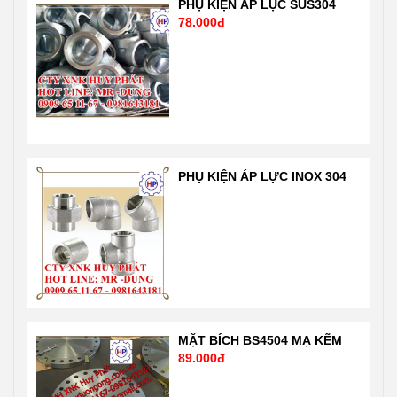
A234 WPB
theo công nghệ
PHỤ KIỆN ÁP LỤC SUS304
78.000đ
ANSI B16.9
tự động hóa
SCH20. Sản
hiện đại nhất
phẩm nhập
của Mỹ theo
khẩu trực tiếp
tiêu chuẩn ISO
nên giá tốt nhất
1900: 2001 rất
thị trường Liên
nghiêm ngặt
hệ 24/7 Mr
của chuẩn quốc
Dũng
tế và nước Mỹ,
PHỤ KIỆN ÁP LỰC INOX 304
0909651167-
Nhật …. Liên hệ
0981 64 31 81
Mr Dũng
Email:
0909651167
Vattuhuyphat@gmail.com
Email:
Web:
Vattuhuyphat@gmail
vatuduongong.com.vn
MẶT BÍCH BS4504 MẠ KẼM
89.000đ