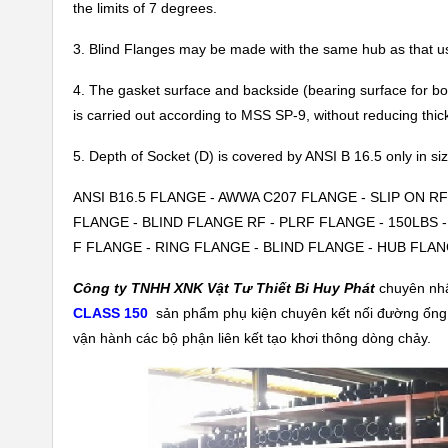
the limits of 7 degrees.
3. Blind Flanges may be made with the same hub as that us
4. The gasket surface and backside (bearing surface for bol
is carried out according to MSS SP-9, without reducing thic
5. Depth of Socket (D) is covered by ANSI B 16.5 only in siz
ANSI B16.5 FLANGE - AWWA C207 FLANGE - SLIP ON 
FLANGE - BLIND FLANGE RF - PLRF FLANGE - 150LBS -
F FLANGE - RING FLANGE - BLIND FLANGE - HUB FLAN
Công ty TNHH XNK Vật Tư Thiết Bi Huy Phát
chuyên nhậ
CLASS 150
sản phẩm phụ kiện chuyên kết nối đường ống. 
vận hành các bộ phận liên kết tạo khơi thông dòng chảy.