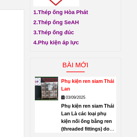
1.
Thép ống Hòa Phát
2.
Thép ống SeAH
3.
Thép ống đúc
4.
Phụ kiện áp lực
BÀI MỚI
Phụ kiện ren siam Thái
Lan
03/09/2025
Phụ kiện ren siam Thái
Lan Là các loại
phụ
kiện nối ống bằng ren
(threaded fittings) do
thương hiệu
SIAM
sản