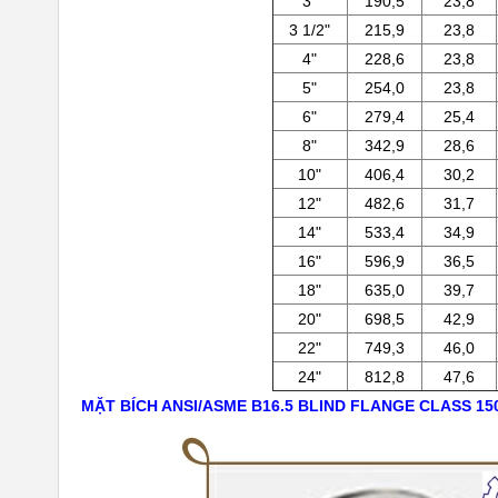
3"
190,5
23,8
3 1/2"
215,9
23,8
4"
228,6
23,8
5"
254,0
23,8
6"
279,4
25,4
8"
342,9
28,6
10"
406,4
30,2
12"
482,6
31,7
14"
533,4
34,9
16"
596,9
36,5
18"
635,0
39,7
20"
698,5
42,9
22"
749,3
46,0
24"
812,8
47,6
MẶT BÍCH ANSI/ASME B16.5 BLIND FLANGE CLASS 15