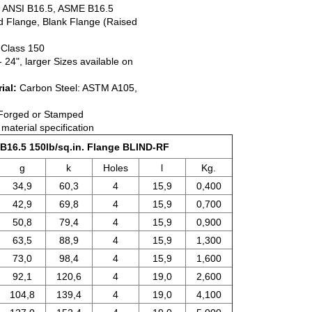
:
ANSI B16.5, ASME B16.5
d Flange, Blank Flange (Raised
:
Class 150
- 24", larger Sizes available on
ial:
Carbon Steel: ASTM A105,
Forged or Stamped
aterial specification
16.5 150lb/sq.in. Flange BLIND-RF
g
k
Holes
l
Kg.
34,9
60,3
4
15,9
0,400
42,9
69,8
4
15,9
0,700
50,8
79,4
4
15,9
0,900
63,5
88,9
4
15,9
1,300
73,0
98,4
4
15,9
1,600
92,1
120,6
4
19,0
2,600
104,8
139,4
4
19,0
4,100