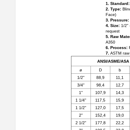
1. Standard
2. Type:
Blin
Face)
3. Pressure
4. Size:
1/2" 
request
5. Raw Mater
A350
6. Process:
7.
ASTM raw m
ANSI/ASME/ASA B
ø
D
b
1/2"
88,9
11,1
3/4"
98,4
12,7
1"
107,9
14,3
1 1/4"
117,5
15,9
1 1/2"
127,0
17,5
2"
152,4
19,0
2 1/2"
177,8
22,2