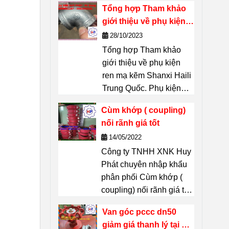
Tổng hợp Tham khảo
xuất – một thương hiệu
giới thiệu về phụ kiện
nổi tiếng của Thái Lan.
ren mạ kẽm Shanxi
28/10/2023
Chuyên dùng để
kết
Haili Trung Quốc
Tổng hợp Tham khảo
nối, phân nhánh, đổi
giới thiệu về phụ kiện
hướng, chuyển cỡ
ren mạ kẽm Shanxi Haili
đường ống
mà không
Trung Quốc. Phụ kiện
cần hàn. Thích hợp
ren mạ kẽm Shanxi Haili
cho hệ thống đường
Cùm khớp ( coupling)
là dòng phụ kiện được
ống dẫn
nước, khí nén,
nối rãnh giá tốt
nhiều chủ dự án tin
dầu, hơi, PCCC,
14/05/2022
chọn. Không chỉ có khả
HVAC
… liên hệ :
Công ty TNHH XNK Huy
năng chịu lực tốt, chúng
0909651167 Mr Dũng
Phát chuyên nhập khẩu
còn bền, ít han gỉ và có
phân phối Cùm khớp (
giá cả thì phải chăng đã
coupling) nối rãnh giá tốt
biết gì về những phụ
tại thị trường Hồ Chí
kiện này?
Van góc pccc dn50
Minh Hãy Liên hệ 24/7 Mr
giảm giá thanh lý tại Hồ
Dũng 0909651167 Email: