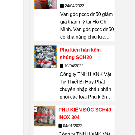
Chí Minh
24/04/2022
Vattuhuyphat@gmail.com
Van góc pccc dn50 giảm
giá thanh lý tại Hồ Chí
Minh. Van góc pccc dn50
có khả năng chịu lực
lớn, độ bền cao, thiết bị
Phụ kiện hàn kẽm
không thể thiếu được
nhúng SCH20
trong công tác PCCC:
10/04/2022
Tiêu chuẩn ngàm nối :
Công ty TNHH XNK Vật
TCVN. Chất liệu: Gang.
Tư Thiết Bị Huy Phát
Kích thước D50(mm).
chuyên nhập khẩu phân
Trọng lượng van gang
phối các loại Phụ kiện
DN50(không ngàm): 2kg.
hàn kẽm nhúng SCH20
Trọng lượng van gang
PHỤ KIỆN ĐÚC SCH40
dung cho đường ống.
DN50 (có ngàm): 2,1kg.
INOX 304
Sản phẩm Phụ kiện hàn
liên hệ 0909651167
04/01/2022
kẽm nhúng SCH20 dùng
Dũng để biết giá thanh lý
Công ty TNHH XNK Vật
cho các công trình xây
van góc