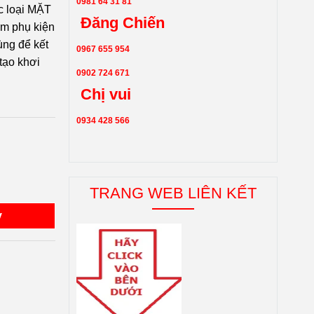
0981 64 31 81
c loại MẶT
Đăng Chiến
m phụ kiện
ùng để kết
0967 655 954
 tạo khơi
0902 724 671
Chị vui
0934 428 566
TRANG WEB LIÊN KẾT
y