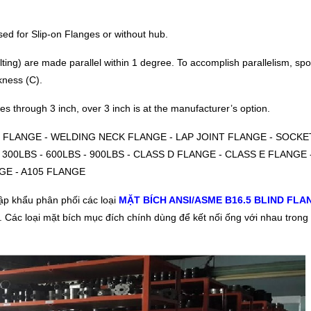
ed for Slip-on Flanges or without hub.
ting) are made parallel within 1 degree. To accomplish parallelism, spo
kness (C).
es through 3 inch, over 3 inch is at the manufacturer’s option.
RF FLANGE - WELDING NECK FLANGE - LAP JOINT FLANGE - SOCK
 300LBS - 600LBS - 900LBS - CLASS D FLANGE - CLASS E FLANGE 
GE - A105 FLANGE
p khẩu phân phối các loại
MẶT BÍCH ANSI/ASME B16.5 BLIND FLA
Các loại mặt bích mục đích chính dùng để kết nối ống với nhau trong 