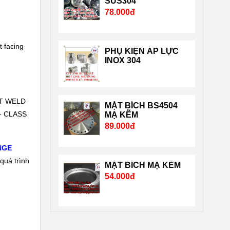
SUS304
78.000đ
nghiêm ngặt của chuẩn
quốc tế và nước Mỹ, Nhật
…. Liên hệ Mr Dũng
t facing
PHỤ KIỆN ÁP LỰC
0909651167 Email:
INOX 304
Vattuhuyphat@gmail.com.
ET WELD
MẶT BÍCH BS4504
- CLASS
MẠ KẼM
89.000đ
NGE
quá trình
MẶT BÍCH MẠ KẼM
54.000đ