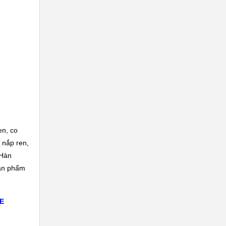
en, co
, nắp ren,
 Hàn
sản phẩm
E