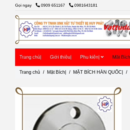
Gọi ngay
0909 651167
0981643181
Trang chủ|
Giới thiệu|
Phụ kiện|
Mặt Bíc
Trang chủ
/
Mặt Bích|
/
MẶT BÍCH HÀN QUỐC|
/