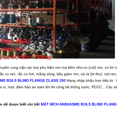
uyên cung cấp các loại phụ kiện ren mạ kẽm như:co (cút) ren, co lơi r
rắc co ren, rắc co hơi, măng sông, bầu giảm ren, cà rá (lơ thu), nút ren
SME B16.5 BLIND FLANGE CLASS 150
Hàng nhập khẩu trực tiếp từ :
ị xì, mọt, đảm bảo an toàn khi thi công hệ thống nước, PCCC... Các 
n để được biết chi tiết
MẶT BÍCH ANSI/ASME B16.5 BLIND FLANG