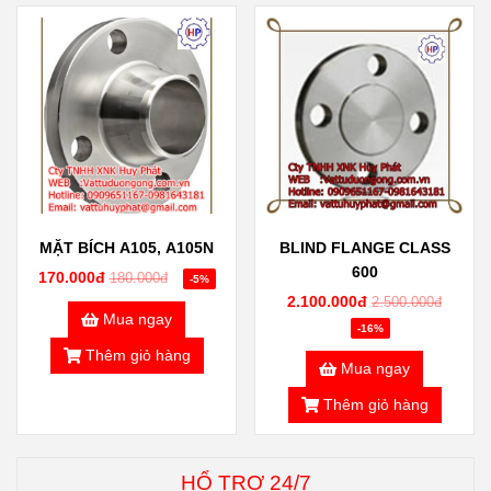
MẶT BÍCH A105, A105N
BLIND FLANGE CLASS
600
170.000đ
180.000đ
-5%
2.100.000đ
2.500.000đ
Mua ngay
-16%
Thêm giỏ hàng
Mua ngay
Thêm giỏ hàng
HỔ TRỢ 24/7