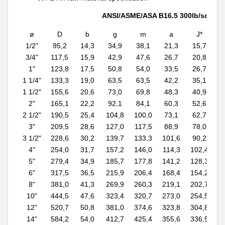
ANSI/ASME/ASA B16.5 300lb/sq.in.
ø
D
b
g
m
a
J*
1/2"
95,2
14,3
34,9
38,1
21,3
15,7
5
3/4"
117,5
15,9
42,9
47,6
26,7
20,8
5
1"
123,8
17,5
50,8
54,0
33,5
26,7
6
1 1/4"
133,3
19,0
63,5
63,5
42,2
35,1
6
1 1/2"
155,6
20,6
73,0
69,8
48,3
40,9
6
2"
165,1
22,2
92,1
84,1
60,3
52,6
6
2 1/2"
190,5
25,4
104,8
100,0
73,1
62,7
7
3"
209,5
28,6
127,0
117,5
88,9
78,0
7
3 1/2"
228,6
30,2
139,7
133,3
101,6
90,2
8
4"
254,0
31,7
157,2
146,0
114,3
102,4
8
5"
279,4
34,9
185,7
177,8
141,2
128,3
9
6"
317,5
36,5
215,9
206,4
168,4
154,2
9
8"
381,0
41,3
269,9
260,3
219,1
202,7
1
10"
444,5
47,6
323,4
320,7
273,0
254,5
1
12"
520,7
50,8
381,0
374,6
323,8
304,8
1
14"
584,2
54,0
412,7
425,4
355,6
336,5
1