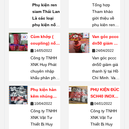
phụ kiện ren
Phụ kiện ren
Tổng hợp
mạ kẽm
siam Thái Lan
Tham khảo
Shanxi Haili
Là các loại
giới thiệu về
Trung Quốc
phụ kiện nối
phụ kiện ren
ống bằng ren
mạ kẽm
Cùm khớp (
Van góc pccc
(threaded
Shanxi Haili
coupling) nối
dn50 giảm giá
fittings) do
Trung Quốc.
rãnh giá tốt
thanh lý tại
14/05/2022
24/04/2022
thương hiệu
Phụ kiện ren
Hồ Chí Minh
Công ty TNHH
SIAM
sản
mạ kẽm
Van góc pccc
XNK Huy Phát
xuất – một
Shanxi Haili là
dn50 giảm giá
chuyên nhập
thương hiệu
dòng phụ kiện
thanh lý tại Hồ
khẩu phân phối
nổi tiếng của
được nhiều
Chí Minh. Van
Cùm khớp (
Thái Lan.
chủ dự án tin
góc pccc dn50
Phụ kiện hàn
PHỤ KIỆN ĐÚC
coupling) nối
Chuyên dùng
chọn. Không
có khả năng
kẽm nhúng
SCH40 INOX
rãnh giá tốt tại
để
kết nối,
chỉ có khả
chịu lực lớn, độ
SCH20
304
10/04/2022
04/01/2022
thị trường Hồ
phân nhánh,
năng chịu lực
bền cao, thiết
Chí Minh Hãy
Công ty TNHH
đổi hướng,
Công ty TNHH
tốt, chúng còn
bị không thể
Liên hệ 24/7 Mr
XNK Vật Tư
chuyển cỡ
XNK Vật Tư
bền, ít han gỉ
thiếu được
Dũng
Thiết Bị Huy
đường ống
Thiết Bị Huy
và có giá cả thì
trong công tác