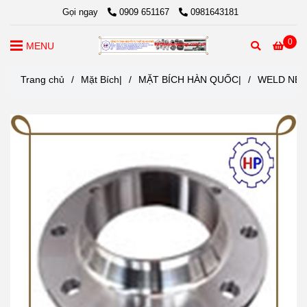
Gọi ngay
0909 651167
0981643181
0
MENU
Trang chủ
/
Mặt Bích|
/
MẶT BÍCH HÀN QUỐC|
/
WELD NEC