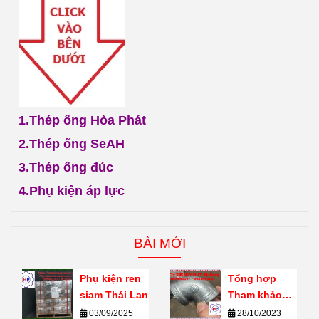
1.
Thép ống Hòa Phát
2.
Thép ống SeAH
3.
Thép ống đúc
4.
Phụ kiện áp lực
BÀI MỚI
Phụ kiện ren
Tổng hợp
siam Thái Lan
Tham khảo
giới thiệu về
03/09/2025
28/10/2023