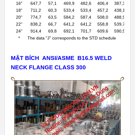
16"
647,7
57,1
469,9
482,6
406,4
387,3
1
18"
711,2
60,3
533,4
533,4
457,2
438,1
1
20"
774,7
63,5
584,2
587,4
508,0
488,9
1
22"
838,2
66,7
641,2
641,2
558,8
539,7
1
24"
914,4
69,8
692,1
701,7
609,6
590,5
1
*
The data "J" corresponds to the STD schedule
MẶT BÍCH ANSI/ASME B16.5 WELD
NECK FLANGE CLASS 300