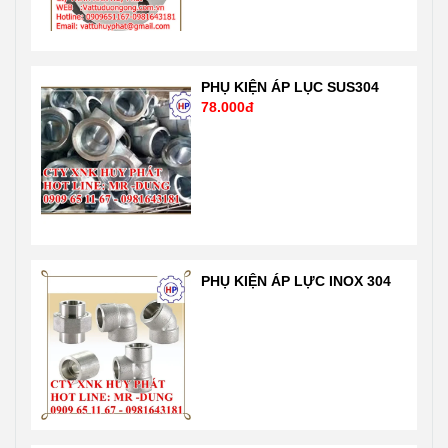
phẩm được sản
lỗi trong sản
xuất theo tiêu
phẩm , quy
chuẩn ASTM-
trình sản xuất
A234 WPB
theo công nghệ
PHỤ KIỆN ÁP LỤC SUS304
78.000đ
ANSI B16.9
tự động hóa
SCH20. Sản
hiện đại nhất
phẩm nhập
của Mỹ theo
khẩu trực tiếp
tiêu chuẩn ISO
nên giá tốt nhất
1900: 2001 rất
thị trường Liên
nghiêm ngặt
hệ 24/7 Mr
của chuẩn quốc
Dũng
tế và nước Mỹ,
PHỤ KIỆN ÁP LỰC INOX 304
0909651167-
Nhật …. Liên hệ
0981 64 31 81
Mr Dũng
Email:
0909651167
Vattuhuyphat@gmail.com
Email:
Web:
Vattuhuyphat@gmail
vatuduongong.com.vn