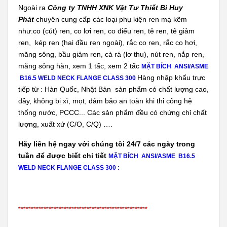
Ngoài ra
Công ty TNHH XNK Vật Tư Thiết Bi Huy
Phát
chuyên cung cấp các loại phụ kiện ren mạ kẽm
như:co (cút) ren, co lơi ren, co điếu ren, tê ren, tê giảm
ren, kép ren (hai đầu ren ngoài), rắc co ren, rắc co hơi,
măng sông, bầu giảm ren, cà rá (lơ thu), nút ren, nắp ren,
măng sông hàn, xem 1 tấc, xem 2 tấc
MẶT BÍCH ANSI/ASME
Hàng nhập khẩu trực
B16.5 WELD NECK FLANGE CLASS 300
tiếp từ : Hàn Quốc, Nhật Bản sản phẩm có chất lượng cao,
dầy, không bị xì, mọt, đảm bảo an toàn khi thi công hệ
thống nước, PCCC... Các sản phẩm đều có chứng chỉ chất
lượng, xuất xứ (C/O, C/Q) ….
Hãy liên hệ ngay với chúng tôi 24/7 các ngày trong
tuần để được biết chi tiết
MẶT BÍCH ANSI/ASME B16.5
WELD NECK FLANGE CLASS 300 :
***************************************************