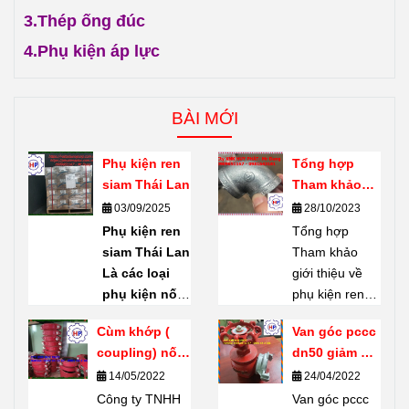
3.
Thép ống đúc
4.
Phụ kiện áp lực
BÀI MỚI
Phụ kiện ren
Tổng hợp
siam Thái Lan
Tham khảo
giới thiệu về
03/09/2025
28/10/2023
phụ kiện ren
Phụ kiện ren
Tổng hợp
mạ kẽm
siam Thái Lan
Tham khảo
Shanxi Haili
Là các loại
giới thiệu về
Trung Quốc
phụ kiện nối
phụ kiện ren
ống bằng ren
mạ kẽm
Cùm khớp (
Van góc pccc
(threaded
Shanxi Haili
coupling) nối
dn50 giảm giá
fittings) do
Trung Quốc.
rãnh giá tốt
thanh lý tại
14/05/2022
24/04/2022
thương hiệu
Phụ kiện ren
Hồ Chí Minh
Công ty TNHH
SIAM
sản
mạ kẽm
Van góc pccc