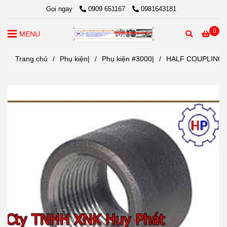
Gọi ngay
0909 651167
0981643181
0
MENU
Trang chủ
/
Phụ kiện|
/
Phụ kiện #3000|
/
HALF COUPLING F