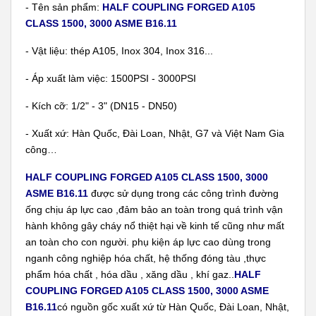
- Tên sản phẩm:
HALF COUPLING FORGED A105
CLASS 1500, 3000 ASME B16.11
- Vật liệu: thép A105, Inox 304, Inox 316...
- Áp xuất làm việc: 1500PSI - 3000PSI
- Kích cỡ: 1/2" - 3" (DN15 - DN50)
- Xuất xứ: Hàn Quốc, Đài Loan, Nhật, G7 và Việt Nam Gia
công…
HALF COUPLING FORGED A105 CLASS 1500, 3000
ASME B16.11
được sử dụng trong các công trình đường
ống chịu áp lực cao ,đảm bảo an toàn trong quá trình vận
hành không gây cháy nổ thiệt hại về kinh tế cũng như mất
an toàn cho con người. phụ kiện áp lực cao dùng trong
nganh công nghiệp hóa chất, hệ thống đóng tàu ,thực
phẩm hóa chất , hóa dầu , xăng dầu , khí gaz..
HALF
COUPLING FORGED A105 CLASS 1500, 3000 ASME
B16.11
có nguồn gốc xuất xứ từ Hàn Quốc, Đài Loan, Nhật,