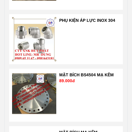
thị trường Liên
nghiêm ngặt
hệ 24/7 Mr
của chuẩn quốc
Dũng
tế và nước Mỹ,
PHỤ KIỆN ÁP LỰC INOX 304
0909651167-
Nhật …. Liên hệ
0981 64 31 81
Mr Dũng
Email:
0909651167
Vattuhuyphat@gmail.com
Email:
Web:
Vattuhuyphat@gmail
vatuduongong.com.vn
MẶT BÍCH BS4504 MẠ KẼM
89.000đ