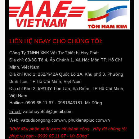
LIÊN HỆ NGAY CHO CHÚNG TÔI:
Công Ty TNHH XNK Vật Tư Thiết bị Huy Phát
Địa chỉ: 60/3C Tổ 4, Ấp Chánh 1, Xã Hóc Môn TP. Hồ Chí
Minh, Việt Nam
Địa chỉ Kho 1: 252/4/42A Quốc Lộ 1A, Khu phố 3, Phường
Bình Tân, TP Hồ Chí Minh, Việt Nam
Địa chỉ Kho 2: 59/13Y Tiền Lân, Bà Điểm, TP Hồ Chí Minh,
Việt Nam
Hotline: 0909 65 11 67 - 0981643181: Mr Dũng
Email:
vattuhuyphat@gmail.com
Web:
vattuduongong.com.vn, phukienapluc.com.vn
"Khởi đầu phân phối vươn tới thành công...Hãy để chúng tôi
phục vụ bạn - 0909 65 11 67 - Mr Dũng"