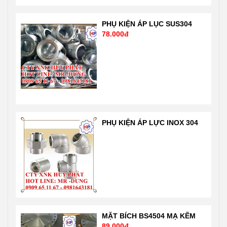
xuất theo tiêu
phẩm , quy
chuẩn ASTM-
trình sản xuất
A234 WPB
theo công nghệ
PHỤ KIỆN ÁP LỤC SUS304
78.000đ
ANSI B16.9
tự động hóa
SCH20. Sản
hiện đại nhất
phẩm nhập
của Mỹ theo
khẩu trực tiếp
tiêu chuẩn ISO
nên giá tốt nhất
1900: 2001 rất
thị trường Liên
nghiêm ngặt
hệ 24/7 Mr
của chuẩn quốc
Dũng
tế và nước Mỹ,
PHỤ KIỆN ÁP LỰC INOX 304
0909651167-
Nhật …. Liên hệ
0981 64 31 81
Mr Dũng
Email:
0909651167
Vattuhuyphat@gmail.com
Email:
Web:
Vattuhuyphat@gmail
vatuduongong.com.vn
MẶT BÍCH BS4504 MẠ KẼM
89.000đ