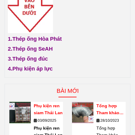
1.
Thép ống Hòa Phát
2.
Thép ống SeAH
3.
Thép ống đúc
4.
Phụ kiện áp lực
BÀI MỚI
Phụ kiện ren
Tổng hợp
siam Thái Lan
Tham khảo
giới thiệu về
03/09/2025
28/10/2023
phụ kiện ren
Phụ kiện ren
Tổng hợp
mạ kẽm