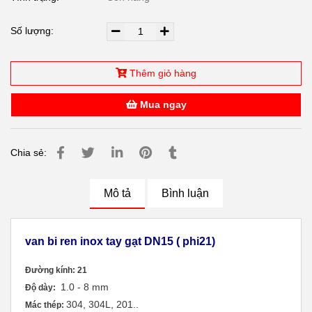
Số lượng:
Thêm giỏ hàng
Mua ngay
Chia sẻ:
Mô tả
Bình luận
van bi ren inox tay gạt DN15 ( phi21)
Đường kính: 21
1.0 - 8 mm
Độ dày:
304, 304L, 201..
Mác thép: