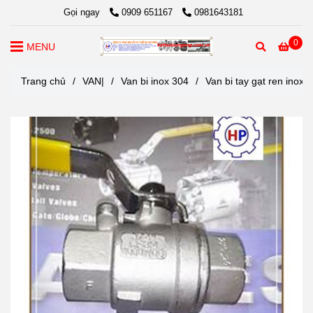
Gọi ngay
0909 651167
0981643181
0
MENU
Trang chủ
/
VAN|
/
Van bi inox 304
/
Van bi tay gạt ren inox 