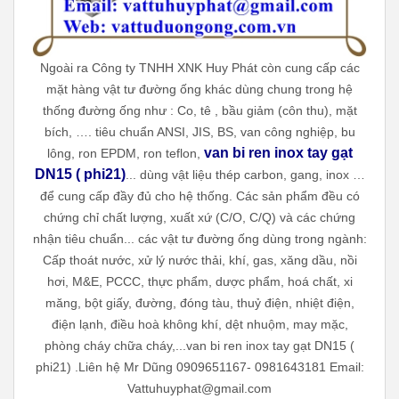
Ngoài ra Công ty TNHH XNK Huy Phát còn cung cấp các
mặt hàng vật tư đường ống khác dùng chung trong hệ
thống đường ống như : Co, tê , bầu giảm (côn thu), mặt
bích, …. tiêu chuẩn ANSI, JIS, BS, van công nghiệp, bu
van bi ren inox tay gạt
lông, ron EPDM, ron teflon,
DN15 ( phi21)
... dùng vật liệu thép carbon, gang, inox …
để cung cấp đầy đủ cho hệ thống. Các sản phẩm đều có
chứng chỉ chất lượng, xuất xứ (C/O, C/Q) và các chứng
nhận tiêu chuẩn... các vật tư đường ống dùng trong ngành:
Cấp thoát nước, xử lý nước thải, khí, gas, xăng dầu, nồi
hơi, M&E, PCCC, thực phẩm, dược phẩm, hoá chất, xi
măng, bột giấy, đường, đóng tàu, thuỷ điện, nhiệt điện,
điện lạnh, điều hoà không khí, dệt nhuộm, may mặc,
phòng cháy chữa cháy,...
van bi ren inox tay gạt DN15 (
phi21) .Liên hệ Mr Dũng 0909651167- 0981643181 Email:
Vattuhuyphat@gmail.com