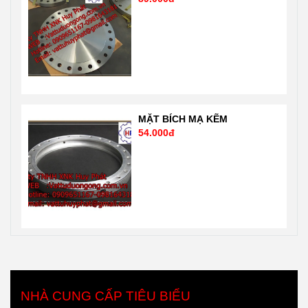
MẶT BÍCH MẠ KẼM
54.000đ
NHÀ CUNG CẤP TIÊU BIỂU