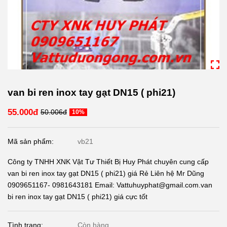
van bi ren inox tay gạt DN15 ( phi21)
55.000đ
50.006đ
10%
Mã sản phẩm:
vb21
Công ty TNHH XNK Vật Tư Thiết Bị Huy Phát chuyên cung cấp
van bi ren inox tay gạt DN15 ( phi21) giá Rẻ Liên hệ Mr Dũng
0909651167- 0981643181 Email: Vattuhuyphat@gmail.com.van
bi ren inox tay gạt DN15 ( phi21) giá cực tốt
Tình trạng:
Còn hàng