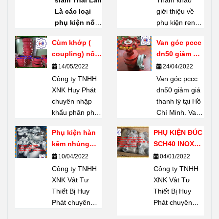
siam Thái Lan
Tham khảo
Shanxi Haili
Là các loại
giới thiệu về
Trung Quốc
phụ kiện nối
phụ kiện ren
ống bằng ren
mạ kẽm
Cùm khớp (
Van góc pccc
(threaded
Shanxi Haili
coupling) nối
dn50 giảm giá
fittings) do
Trung Quốc.
rãnh giá tốt
thanh lý tại
14/05/2022
24/04/2022
thương hiệu
Phụ kiện ren
Hồ Chí Minh
Công ty TNHH
SIAM
sản
mạ kẽm
Van góc pccc
XNK Huy Phát
xuất – một
Shanxi Haili là
dn50 giảm giá
chuyên nhập
thương hiệu
dòng phụ kiện
thanh lý tại Hồ
khẩu phân phối
nổi tiếng của
được nhiều
Chí Minh. Van
Cùm khớp (
Thái Lan.
chủ dự án tin
góc pccc dn50
Phụ kiện hàn
PHỤ KIỆN ĐÚC
coupling) nối
Chuyên dùng
chọn. Không
có khả năng
kẽm nhúng
SCH40 INOX
rãnh giá tốt tại
để
kết nối,
chỉ có khả
chịu lực lớn, độ
SCH20
304
10/04/2022
04/01/2022
thị trường Hồ
phân nhánh,
năng chịu lực
bền cao, thiết
Chí Minh Hãy
Công ty TNHH
đổi hướng,
Công ty TNHH
tốt, chúng còn
bị không thể
Liên hệ 24/7 Mr
XNK Vật Tư
chuyển cỡ
XNK Vật Tư
bền, ít han gỉ
thiếu được
Dũng
Thiết Bị Huy
đường ống
Thiết Bị Huy
và có giá cả thì
trong công tác
0909651167
Phát chuyên
mà không cần
Phát chuyên
phải chăng đã
PCCC: Tiêu
Email:
nhập khẩu phân
hàn. Thích
nhập khẩu phân
biết gì về
chuẩn ngàm