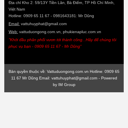
Địa chỉ Kho 2: 59/13Y Tiền Lân, Bà Điểm, TP Hồ Chí Minh,
Việt Nam
Hotline: 0909 65 11 67 - 0981643181: Mr Dũng
Email:
vattuhuyphat@gmail.com
Web:
vattuduongong.com.vn, phukienapluc.com.vn
"Khởi đầu phân phối vươn tới thành công...Hãy để chúng tôi
phục vụ bạn - 0909 65 11 67 - Mr Dũng"
Bản quyền thuộc về: Vattuduongong.com.vn Hotline: 0909 65
11 67 Mr Dũng Email: vattuhuyphat@gmail.com - Powered
by
IM Group