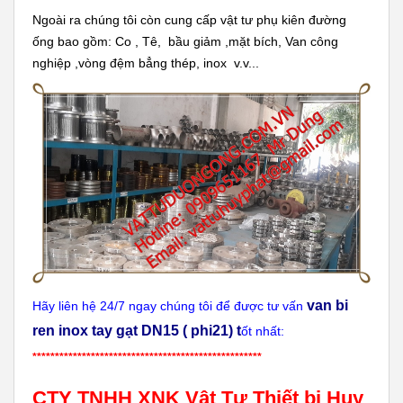
Ngoài ra chúng tôi còn cung cấp vật tư phụ kiên đường
ống bao gồm: Co , Tê, bầu giảm ,mặt bích, Van công
nghiệp ,vòng đệm bẳng thép, inox v.v...
van bi
Hãy liên hệ 24/7 ngay chúng tôi để được tư vấn
ren inox tay gạt DN15 ( phi21) t
ốt nhất:
***************************************************
CTY TNHH XNK Vật Tư Thiết bị Huy