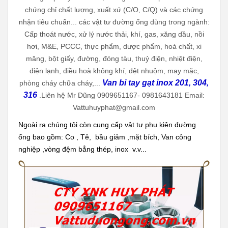
chứng chỉ chất lượng, xuất xứ (C/O, C/Q) và các chứng
nhận tiêu chuẩn... các vật tư đường ống dùng trong ngành:
Cấp thoát nước, xử lý nước thải, khí, gas, xăng dầu, nồi
hơi, M&E, PCCC, thực phẩm, dược phẩm, hoá chất, xi
măng, bột giấy, đường, đóng tàu, thuỷ điện, nhiệt điện,
điện lạnh, điều hoà không khí, dệt nhuộm, may mặc,
Van bi tay gạt inox 201, 304,
phòng cháy chữa cháy,...
316
.Liên hệ Mr Dũng 0909651167- 0981643181 Email:
Vattuhuyphat@gmail.com
Ngoài ra chúng tôi còn cung cấp vật tư phụ kiên đường
ống bao gồm: Co , Tê, bầu giảm ,mặt bích, Van công
nghiệp ,vòng đệm bẳng thép, inox v.v...