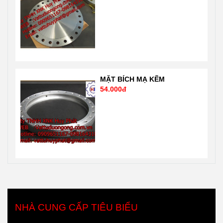
MẶT BÍCH MẠ KẼM
54.000đ
NHÀ CUNG CẤP TIÊU BIỂU