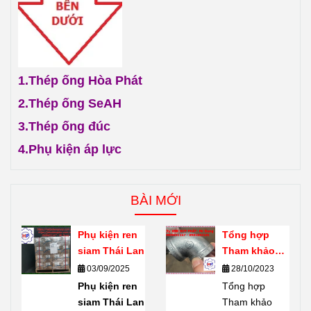
1.
Thép ống Hòa Phát
2.
Thép ống SeAH
3.
Thép ống đúc
4.
Phụ kiện áp lực
BÀI MỚI
Phụ kiện ren
Tổng hợp
siam Thái Lan
Tham khảo
giới thiệu về
03/09/2025
28/10/2023
phụ kiện ren
Phụ kiện ren
Tổng hợp
mạ kẽm
siam Thái Lan
Tham khảo