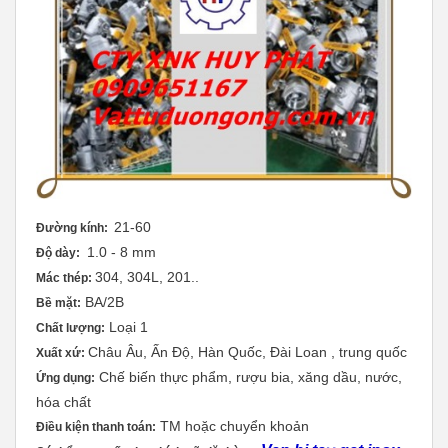
21-60
Đường kính:
1.0 - 8 mm
Độ dày:
304, 304L, 201..
Mác thép:
BA/2B
Bề mặt:
Loại 1
Chất lượng:
Châu Âu, Ấn Độ, Hàn Quốc, Đài Loan , trung quốc
Xuất xứ:
Chế biến thực phẩm, rượu bia, xăng dầu, nước,
Ứng dụng:
hóa chất
TM hoặc chuyển khoản
Điều kiện thanh toán: