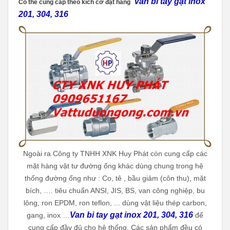
Van bi tay gạt inox
Có thể cung cấp theo kích cỡ đặt hàng
201, 304, 316
Ngoài ra Công ty TNHH XNK Huy Phát còn cung cấp các
mặt hàng vật tư đường ống khác dùng chung trong hệ
thống đường ống như : Co, tê , bầu giảm (côn thu), mặt
bích, …. tiêu chuẩn ANSI, JIS, BS, van công nghiệp, bu
lông, ron EPDM, ron teflon, ... dùng vật liệu thép carbon,
Van bi tay gạt inox 201, 304, 316
gang, inox …
để
cung cấp đầy đủ cho hệ thống. Các sản phẩm đều có