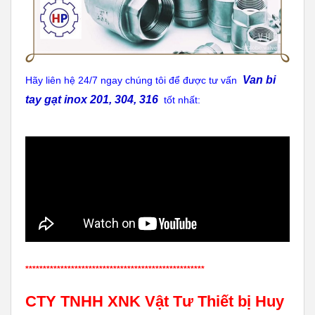
Van bi
Hãy liên hệ 24/7 ngay chúng tôi để được tư vấn
tay gạt inox 201, 304, 316
tốt nhất:
***************************************************
CTY TNHH XNK Vật Tư Thiết bị Huy