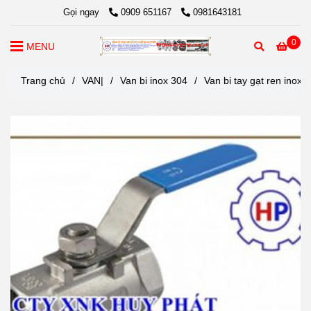
Gọi ngay
0909 651167
0981643181
0
MENU
Trang chủ
/
VAN|
/
Van bi inox 304
/
Van bi tay gạt ren inox 