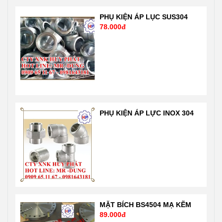
chuẩn ASTM-
trình sản xuất
A234 WPB
theo công nghệ
PHỤ KIỆN ÁP LỤC SUS304
78.000đ
ANSI B16.9
tự động hóa
SCH20. Sản
hiện đại nhất
phẩm nhập
của Mỹ theo
khẩu trực tiếp
tiêu chuẩn ISO
nên giá tốt nhất
1900: 2001 rất
thị trường Liên
nghiêm ngặt
hệ 24/7 Mr
của chuẩn quốc
Dũng
tế và nước Mỹ,
PHỤ KIỆN ÁP LỰC INOX 304
0909651167-
Nhật …. Liên hệ
0981 64 31 81
Mr Dũng
Email:
0909651167
Vattuhuyphat@gmail.com
Email:
Web:
Vattuhuyphat@gmail
vatuduongong.com.vn
MẶT BÍCH BS4504 MẠ KẼM
89.000đ