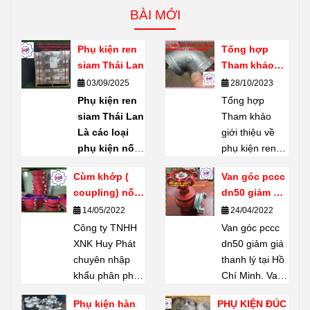
BÀI MỚI
Phụ kiện ren
Tổng hợp
siam Thái Lan
Tham khảo
giới thiệu về
03/09/2025
28/10/2023
phụ kiện ren
Phụ kiện ren
Tổng hợp
mạ kẽm
siam Thái Lan
Tham khảo
Shanxi Haili
Là các loại
giới thiệu về
Trung Quốc
phụ kiện nối
phụ kiện ren
ống bằng ren
mạ kẽm
Cùm khớp (
Van góc pccc
(threaded
Shanxi Haili
coupling) nối
dn50 giảm giá
fittings) do
Trung Quốc.
rãnh giá tốt
thanh lý tại
14/05/2022
24/04/2022
thương hiệu
Phụ kiện ren
Hồ Chí Minh
Công ty TNHH
SIAM
sản
mạ kẽm
Van góc pccc
XNK Huy Phát
xuất – một
Shanxi Haili là
dn50 giảm giá
chuyên nhập
thương hiệu
dòng phụ kiện
thanh lý tại Hồ
khẩu phân phối
nổi tiếng của
được nhiều
Chí Minh. Van
Cùm khớp (
Thái Lan.
chủ dự án tin
góc pccc dn50
Phụ kiện hàn
PHỤ KIỆN ĐÚC
coupling) nối
Chuyên dùng
chọn. Không
có khả năng