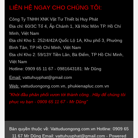
LIÊN HỆ NGAY CHO CHÚNG TÔI:
Công Ty TNHH XNK Vật Tư Thiết bị Huy Phát
Địa chỉ: 60/3C Tổ 4, Ấp Chánh 1, Xã Hóc Môn TP. Hồ Chí
Minh, Việt Nam
Địa chỉ Kho 1: 252/4/42A Quốc Lộ 1A, Khu phố 3, Phường
Bình Tân, TP Hồ Chí Minh, Việt Nam
Địa chỉ Kho 2: 59/13Y Tiền Lân, Bà Điểm, TP Hồ Chí Minh,
Việt Nam
Hotline: 0909 65 11 67 - 0981643181: Mr Dũng
Email:
vattuhuyphat@gmail.com
Web:
vattuduongong.com.vn, phukienapluc.com.vn
"Khởi đầu phân phối vươn tới thành công...Hãy để chúng tôi
phục vụ bạn - 0909 65 11 67 - Mr Dũng"
Bản quyền thuộc về: Vattuduongong.com.vn Hotline: 0909 65
11 67 Mr Dũng Email: vattuhuyphat@gmail.com - Powered