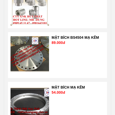
Email:
0909651167
Vattuhuyphat@gmail.com
Email:
Web:
Vattuhuyphat@gmail
vatuduongong.com.vn
MẶT BÍCH BS4504 MẠ KẼM
89.000đ
MẶT BÍCH MẠ KẼM
54.000đ