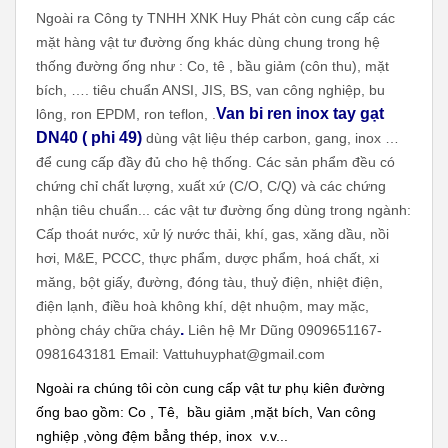
Ngoài ra Công ty TNHH XNK Huy Phát còn cung cấp các
mặt hàng vật tư đường ống khác dùng chung trong hệ
thống đường ống như : Co, tê , bầu giảm (côn thu), mặt
bích, …. tiêu chuẩn ANSI, JIS, BS, van công nghiệp, bu
Van bi ren inox tay gạt
lông, ron EPDM, ron teflon, .
DN40 ( phi 49)
dùng vật liệu thép carbon, gang, inox …
để cung cấp đầy đủ cho hệ thống. Các sản phẩm đều có
chứng chỉ chất lượng, xuất xứ (C/O, C/Q) và các chứng
nhận tiêu chuẩn... các vật tư đường ống dùng trong ngành:
Cấp thoát nước, xử lý nước thải, khí, gas, xăng dầu, nồi
hơi, M&E, PCCC, thực phẩm, dược phẩm, hoá chất, xi
măng, bột giấy, đường, đóng tàu, thuỷ điện, nhiệt điện,
điện lạnh, điều hoà không khí, dệt nhuộm, may mặc,
.
phòng cháy chữa cháy
Liên hệ Mr Dũng 0909651167-
0981643181 Email: Vattuhuyphat@gmail.com
Ngoài ra chúng tôi còn cung cấp vật tư phụ kiên đường
ống bao gồm: Co , Tê, bầu giảm ,mặt bích, Van công
nghiệp ,vòng đệm bẳng thép, inox v.v...