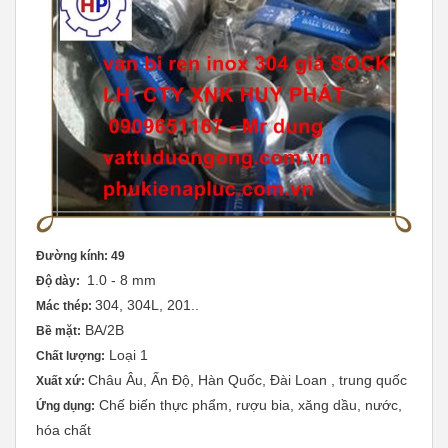
Đường kính: 49
1.0 - 8 mm
Độ dày:
304, 304L, 201..
Mác thép:
BA/2B
Bề mặt:
Loại 1
Chất lượng:
Châu Âu, Ấn Độ, Hàn Quốc, Đài Loan , trung quốc
Xuất xứ:
Chế biến thực phẩm, rượu bia, xăng dầu, nước,
Ứng dụng:
hóa chất