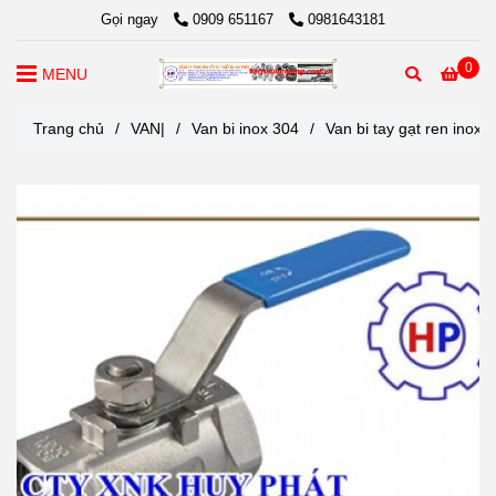
Gọi ngay
0909 651167
0981643181
0
MENU
Trang chủ
/
VAN|
/
Van bi inox 304
/
Van bi tay gạt ren inox 